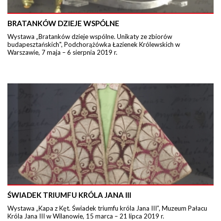
BRATANKÓW DZIEJE WSPÓLNE
Wystawa „Bratanków dzieje wspólne. Unikaty ze zbiorów
budapesztańskich", Podchorążówka Łazienek Królewskich w
Warszawie, 7 maja – 6 sierpnia 2019 r.
ŚWIADEK TRIUMFU KRÓLA JANA III
Wystawa „Kapa z Kęt. Świadek triumfu króla Jana III”, Muzeum Pałacu
Króla Jana III w Wilanowie, 15 marca – 21 lipca 2019 r.