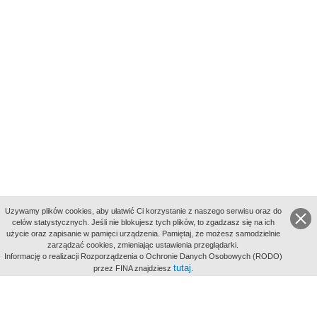
Uzywamy plików cookies, aby ułatwić Ci korzystanie z naszego serwisu oraz do
celów statystycznych. Jeśli nie blokujesz tych plików, to zgadzasz się na ich
użycie oraz zapisanie w pamięci urządzenia. Pamiętaj, że możesz samodzielnie
zarządzać cookies, zmieniając ustawienia przeglądarki.
Indeksy:
Informację o realizacji Rozporządzenia o Ochronie Danych Osobowych (RODO)
aktywności
tutaj
przez FINA znajdziesz
.
alfabetyczny
tematyczny