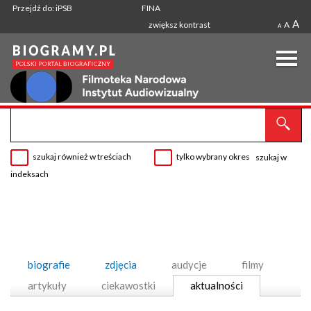
Przejdź do: iPSB
FINA
A
zwiększ kontrast
A
A
szukaj również w treściach
tylko wybrany okres
szukaj w
indeksach
biografie
zdjęcia
audycje
filmy
artykuły
ciekawostki
aktualności