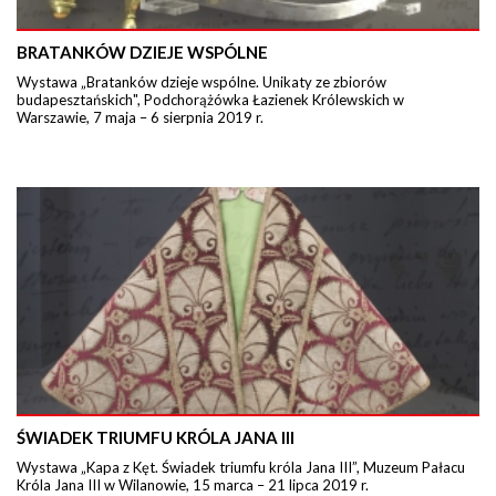
BRATANKÓW DZIEJE WSPÓLNE
Wystawa „Bratanków dzieje wspólne. Unikaty ze zbiorów
budapesztańskich", Podchorążówka Łazienek Królewskich w
Warszawie, 7 maja – 6 sierpnia 2019 r.
ŚWIADEK TRIUMFU KRÓLA JANA III
Wystawa „Kapa z Kęt. Świadek triumfu króla Jana III”, Muzeum Pałacu
Króla Jana III w Wilanowie, 15 marca – 21 lipca 2019 r.