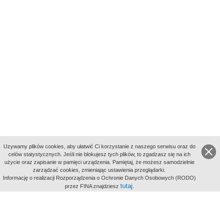
Uzywamy plików cookies, aby ułatwić Ci korzystanie z naszego serwisu oraz do
celów statystycznych. Jeśli nie blokujesz tych plików, to zgadzasz się na ich
użycie oraz zapisanie w pamięci urządzenia. Pamiętaj, że możesz samodzielnie
zarządzać cookies, zmieniając ustawienia przeglądarki.
Indeksy:
Informację o realizacji Rozporządzenia o Ochronie Danych Osobowych (RODO)
aktywności
tutaj
przez FINA znajdziesz
.
alfabetyczny
tematyczny