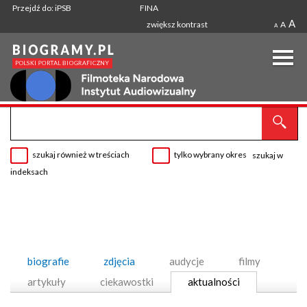
Przejdź do: iPSB
FINA
A
zwiększ kontrast
A
A
szukaj również w treściach
tylko wybrany okres
szukaj w
indeksach
biografie
zdjęcia
audycje
filmy
artykuły
ciekawostki
aktualności