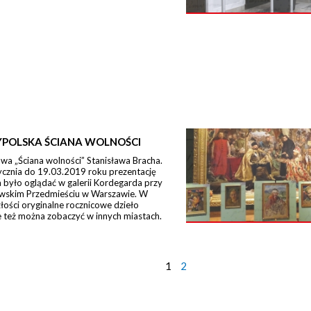
POLSKA ŚCIANA WOLNOŚCI
a „Ściana wolności” Stanisława Bracha.
ycznia do 19.03.2019 roku prezentację
było oglądać w galerii Kordegarda przy
wskim Przedmieściu w Warszawie. W
łości oryginalne rocznicowe dzieło
 też można zobaczyć w innych miastach.
1
2