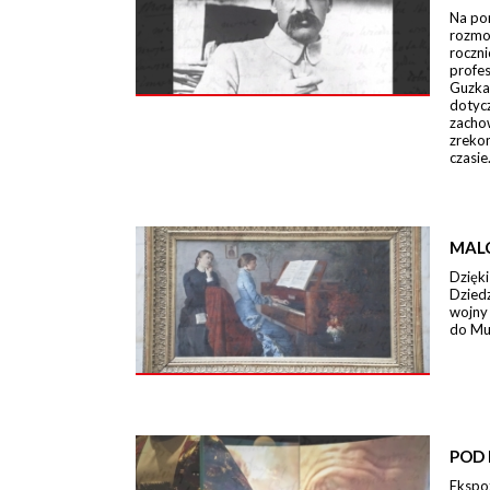
Na po
rozmo
roczn
profe
Guzka
dotycz
zacho
zreko
czasie
MAL
Dzięki
Dzied
wojny
do Mu
POD 
Ekspo