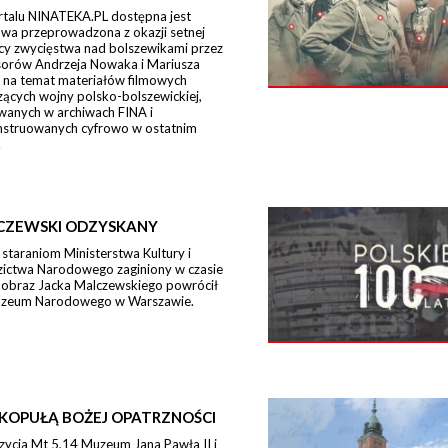
rtalu NINATEKA.PL dostępna jest
wa przeprowadzona z okazji setnej
icy zwycięstwa nad bolszewikami przez
sorów Andrzeja Nowaka i Mariusza
 na temat materiałów filmowych
ących wojny polsko-bolszewickiej,
wanych w archiwach FINA i
nstruowanych cyfrowo w ostatnim
.
CZEWSKI ODZYSKANY
 staraniom Ministerstwa Kultury i
zictwa Narodowego zaginiony w czasie
 obraz Jacka Malczewskiego powrócił
zeum Narodowego w Warszawie.
KOPUŁĄ BOŻEJ OPATRZNOŚCI
zycja Mt 5,14 Muzeum Jana Pawła II i