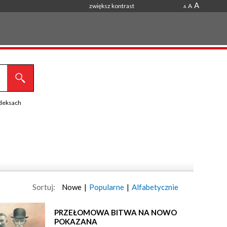
A
zwiększ kontrast
A
A
ndeksach
Sortuj:
Nowe
|
Popularne
|
Alfabetycznie
PRZEŁOMOWA BITWA NA NOWO
POKAZANA