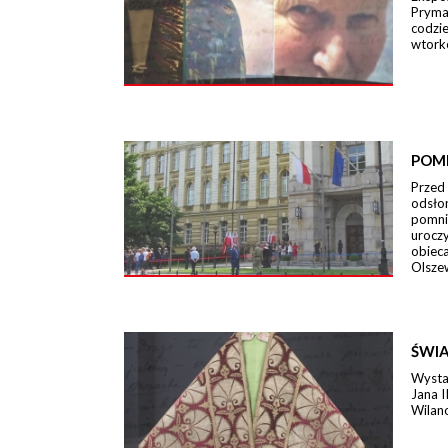
Pryma
codzi
wtork
POM
Przed
odsło
pomni
urocz
obieca
Olszew
ŚWIA
Wystaw
Jana I
Wilano