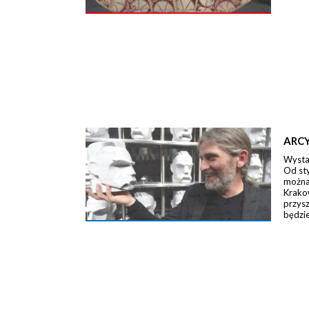
ARCY
Wystaw
Od st
można 
Krako
przysz
będzie