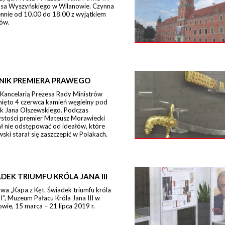
sa Wyszyńskiego w Wilanowie. Czynna
ennie od 10.00 do 18.00 z wyjątkiem
ów.
NIK PREMIERA PRAWEGO
 Kancelarią Prezesa Rady Ministrów
nięto 4 czerwca kamień węgielny pod
k Jana Olszewskiego. Podczas
ystości premier Mateusz Morawiecki
ł nie odstępować od ideałów, które
ski starał się zaszczepić w Polakach.
DEK TRIUMFU KRÓLA JANA III
a „Kapa z Kęt. Świadek triumfu króla
II”, Muzeum Pałacu Króla Jana III w
wie, 15 marca – 21 lipca 2019 r.