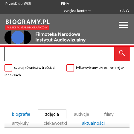
Przejdź do: iPSB
FINA
A
zwiększ kontrast
A
A
szukaj również w treściach
tylko wybrany okres
szukaj w
indeksach
biografie
zdjęcia
audycje
filmy
artykuły
ciekawostki
aktualności