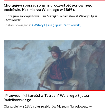
Chorągiew sporządzona na uroczystość ponownego
pochówku Kazimierza Wielkiego w 1869 r.
Chorągiew zaprojektował Jan Matejko, a namalował Walery Eljasz-
Radzikowski.
Postaci powiązane:
#
Walery Eljasz (Eljasz-Radzikowski)
"Przewodnik i turyści w Tatrach" Walerego Eljasza
Radzikowskiego.
Obraz olejny z 1878 roku ze zbiorów Muzeum Narodowego w