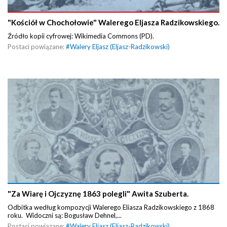
"Kościół w Chochołowie" Walerego Eljasza Radzikowskiego.
Źródło kopii cyfrowej: Wikimedia Commons (PD).
Postaci powiązane:
#
Walery Eljasz (Eljasz-Radzikowski)
"Za Wiarę i Ojczyznę 1863 polegli" Awita Szuberta.
Odbitka według kompozycji Walerego Eliasza Radzikowskiego z 1868
roku. Widoczni są: Bogusław Dehnel,...
Postaci powiązane:
#
Walery Eljasz (Eljasz-Radzikowski)