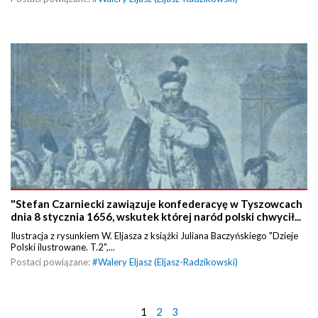
"Stefan Czarniecki zawiązuje konfederacyę w Tyszowcach
dnia 8 stycznia 1656, wskutek której naród polski chwycił...
Ilustracja z rysunkiem W. Eljasza z książki Juliana Baczyńskiego "Dzieje
Polski ilustrowane. T.2",...
Postaci powiązane:
#
Walery Eljasz (Eljasz-Radzikowski)
1
2
3