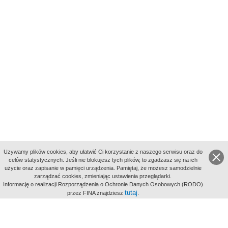
Uzywamy plików cookies, aby ułatwić Ci korzystanie z naszego serwisu oraz do
celów statystycznych. Jeśli nie blokujesz tych plików, to zgadzasz się na ich
użycie oraz zapisanie w pamięci urządzenia. Pamiętaj, że możesz samodzielnie
zarządzać cookies, zmieniając ustawienia przeglądarki.
Indeksy:
Informację o realizacji Rozporządzenia o Ochronie Danych Osobowych (RODO)
aktywności
tutaj
przez FINA znajdziesz
.
alfabetyczny
tematyczny