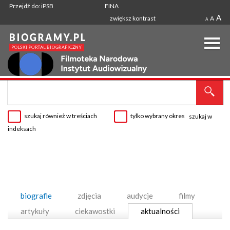
Przejdź do: iPSB
FINA
A
zwiększ kontrast
A
A
szukaj również w treściach
tylko wybrany okres
szukaj w
indeksach
biografie
zdjęcia
audycje
filmy
artykuły
ciekawostki
aktualności