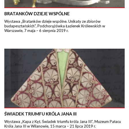
BRATANKÓW DZIEJE WSPÓLNE
Wystawa „Bratanków dzieje wspólne. Unikaty ze zbiorów
budapesztańskich", Podchorążówka Łazienek Królewskich w
Warszawie, 7 maja – 6 sierpnia 2019 r.
ŚWIADEK TRIUMFU KRÓLA JANA III
Wystawa „Kapa z Kęt. Świadek triumfu króla Jana III”, Muzeum Pałacu
Króla Jana III w Wilanowie, 15 marca – 21 lipca 2019 r.