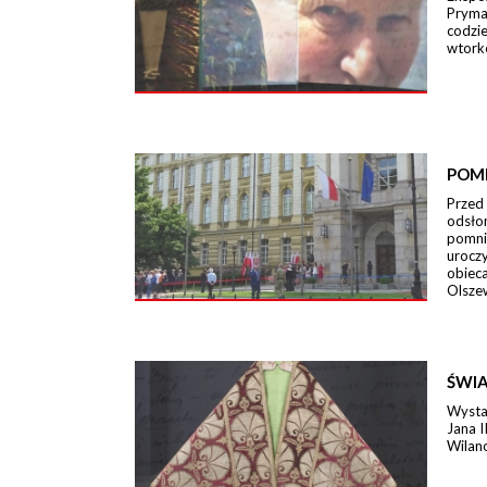
Pryma
codzi
wtork
POM
Przed
odsło
pomni
urocz
obieca
Olszew
ŚWIA
Wystaw
Jana I
Wilano