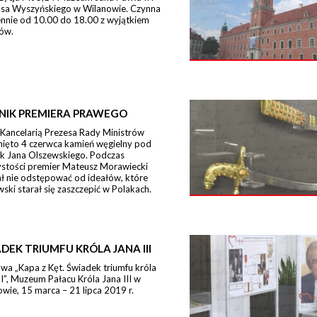
sa Wyszyńskiego w Wilanowie. Czynna
ennie od 10.00 do 18.00 z wyjątkiem
ów.
NIK PREMIERA PRAWEGO
 Kancelarią Prezesa Rady Ministrów
nięto 4 czerwca kamień węgielny pod
k Jana Olszewskiego. Podczas
ystości premier Mateusz Morawiecki
ł nie odstępować od ideałów, które
ski starał się zaszczepić w Polakach.
DEK TRIUMFU KRÓLA JANA III
a „Kapa z Kęt. Świadek triumfu króla
II”, Muzeum Pałacu Króla Jana III w
wie, 15 marca – 21 lipca 2019 r.