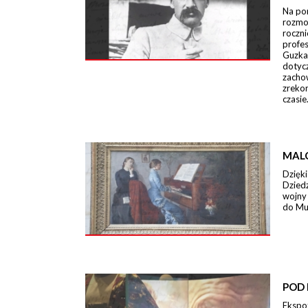
Na po
rozmo
roczn
profe
Guzka
dotycz
zacho
zreko
czasie
MAL
Dzięki
Dzied
wojny
do Mu
POD 
Ekspo