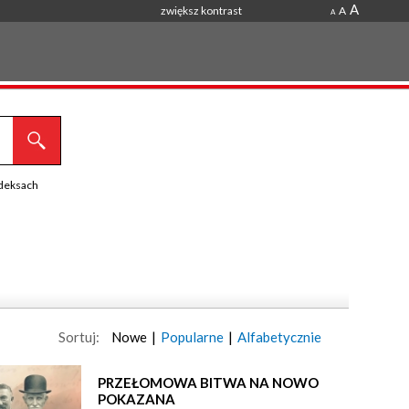
A
zwiększ kontrast
A
A
ndeksach
Sortuj:
Nowe
|
Popularne
|
Alfabetycznie
PRZEŁOMOWA BITWA NA NOWO
POKAZANA