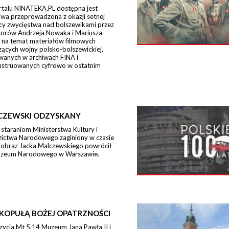
rtalu NINATEKA.PL dostępna jest
wa przeprowadzona z okazji setnej
icy zwycięstwa nad bolszewikami przez
sorów Andrzeja Nowaka i Mariusza
 na temat materiałów filmowych
ących wojny polsko-bolszewickiej,
wanych w archiwach FINA i
nstruowanych cyfrowo w ostatnim
.
CZEWSKI ODZYSKANY
 staraniom Ministerstwa Kultury i
zictwa Narodowego zaginiony w czasie
 obraz Jacka Malczewskiego powrócił
zeum Narodowego w Warszawie.
KOPUŁĄ BOŻEJ OPATRZNOŚCI
zycja Mt 5,14 Muzeum Jana Pawła II i