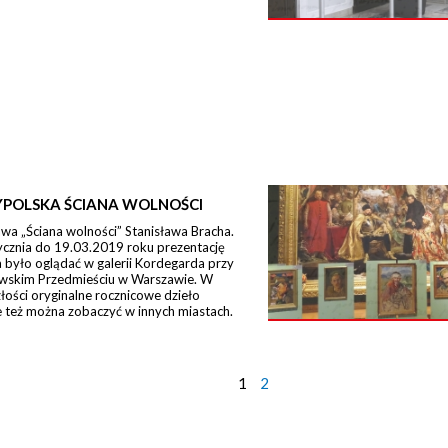
POLSKA ŚCIANA WOLNOŚCI
a „Ściana wolności” Stanisława Bracha.
ycznia do 19.03.2019 roku prezentację
było oglądać w galerii Kordegarda przy
wskim Przedmieściu w Warszawie. W
łości oryginalne rocznicowe dzieło
 też można zobaczyć w innych miastach.
1
2