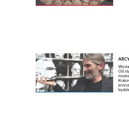
ARCY
Wystaw
Od st
można 
Krako
przysz
będzie