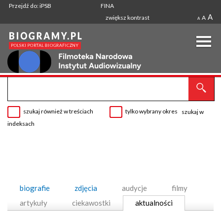
Przejdź do: iPSB
FINA
A
zwiększ kontrast
A
A
szukaj również w treściach
tylko wybrany okres
szukaj w
indeksach
biografie
zdjęcia
audycje
filmy
artykuły
ciekawostki
aktualności