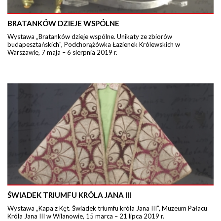
BRATANKÓW DZIEJE WSPÓLNE
Wystawa „Bratanków dzieje wspólne. Unikaty ze zbiorów
budapesztańskich", Podchorążówka Łazienek Królewskich w
Warszawie, 7 maja – 6 sierpnia 2019 r.
ŚWIADEK TRIUMFU KRÓLA JANA III
Wystawa „Kapa z Kęt. Świadek triumfu króla Jana III”, Muzeum Pałacu
Króla Jana III w Wilanowie, 15 marca – 21 lipca 2019 r.