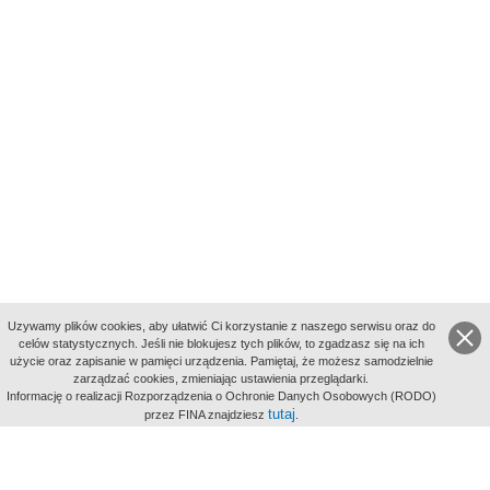
Uzywamy plików cookies, aby ułatwić Ci korzystanie z naszego serwisu oraz do
celów statystycznych. Jeśli nie blokujesz tych plików, to zgadzasz się na ich
użycie oraz zapisanie w pamięci urządzenia. Pamiętaj, że możesz samodzielnie
zarządzać cookies, zmieniając ustawienia przeglądarki.
Indeksy:
Informację o realizacji Rozporządzenia o Ochronie Danych Osobowych (RODO)
aktywności
tutaj
przez FINA znajdziesz
.
alfabetyczny
tematyczny