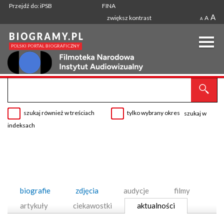
Przejdź do: iPSB
FINA
A
zwiększ kontrast
A
A
szukaj również w treściach
tylko wybrany okres
szukaj w
indeksach
biografie
zdjęcia
audycje
filmy
artykuły
ciekawostki
aktualności