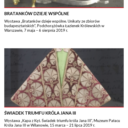
BRATANKÓW DZIEJE WSPÓLNE
Wystawa „Bratanków dzieje wspólne. Unikaty ze zbiorów
budapesztańskich", Podchorążówka Łazienek Królewskich w
Warszawie, 7 maja – 6 sierpnia 2019 r.
ŚWIADEK TRIUMFU KRÓLA JANA III
Wystawa „Kapa z Kęt. Świadek triumfu króla Jana III”, Muzeum Pałacu
Króla Jana III w Wilanowie, 15 marca – 21 lipca 2019 r.