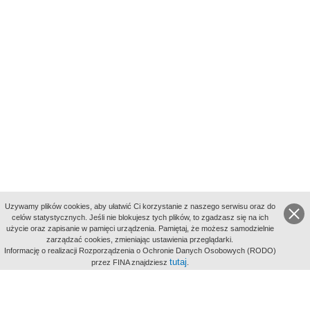
Uzywamy plików cookies, aby ułatwić Ci korzystanie z naszego serwisu oraz do
celów statystycznych. Jeśli nie blokujesz tych plików, to zgadzasz się na ich
użycie oraz zapisanie w pamięci urządzenia. Pamiętaj, że możesz samodzielnie
zarządzać cookies, zmieniając ustawienia przeglądarki.
Indeksy:
Informację o realizacji Rozporządzenia o Ochronie Danych Osobowych (RODO)
aktywności
tutaj
przez FINA znajdziesz
.
alfabetyczny
tematyczny