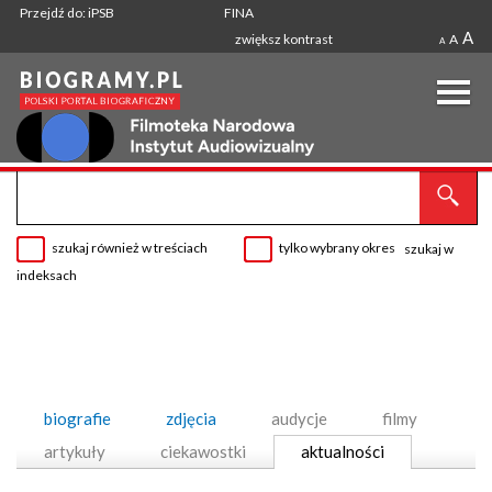
Przejdź do: iPSB
FINA
A
zwiększ kontrast
A
A
szukaj również w treściach
tylko wybrany okres
szukaj w
indeksach
biografie
zdjęcia
audycje
filmy
artykuły
ciekawostki
aktualności