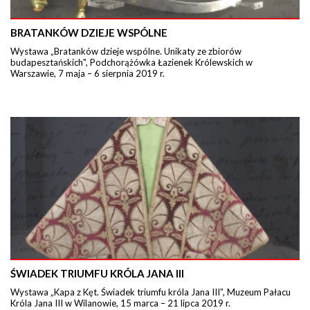
BRATANKÓW DZIEJE WSPÓLNE
Wystawa „Bratanków dzieje wspólne. Unikaty ze zbiorów
budapesztańskich", Podchorążówka Łazienek Królewskich w
Warszawie, 7 maja – 6 sierpnia 2019 r.
ŚWIADEK TRIUMFU KRÓLA JANA III
Wystawa „Kapa z Kęt. Świadek triumfu króla Jana III”, Muzeum Pałacu
Króla Jana III w Wilanowie, 15 marca – 21 lipca 2019 r.