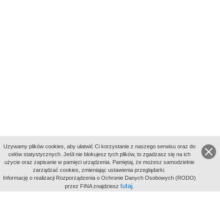
Uzywamy plików cookies, aby ułatwić Ci korzystanie z naszego serwisu oraz do
celów statystycznych. Jeśli nie blokujesz tych plików, to zgadzasz się na ich
użycie oraz zapisanie w pamięci urządzenia. Pamiętaj, że możesz samodzielnie
zarządzać cookies, zmieniając ustawienia przeglądarki.
Indeksy:
Informację o realizacji Rozporządzenia o Ochronie Danych Osobowych (RODO)
aktywności
tutaj
przez FINA znajdziesz
.
alfabetyczny
tematyczny