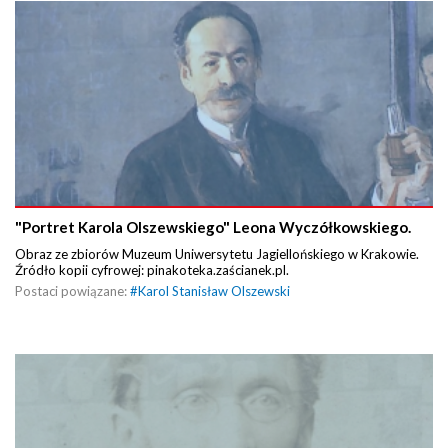
"Portret Karola Olszewskiego" Leona Wyczółkowskiego.
Obraz ze zbiorów Muzeum Uniwersytetu Jagiellońskiego w Krakowie.
Źródło kopii cyfrowej: pinakoteka.zaścianek.pl.
Postaci powiązane:
#
Karol Stanisław Olszewski