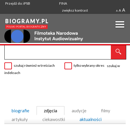
Przejdź do: iPSB
FINA
A
zwiększ kontrast
A
A
szukaj również w treściach
tylko wybrany okres
szukaj w
indeksach
biografie
zdjęcia
audycje
filmy
artykuły
ciekawostki
aktualności