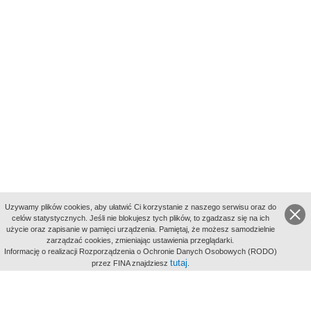
Uzywamy plików cookies, aby ułatwić Ci korzystanie z naszego serwisu oraz do
celów statystycznych. Jeśli nie blokujesz tych plików, to zgadzasz się na ich
użycie oraz zapisanie w pamięci urządzenia. Pamiętaj, że możesz samodzielnie
zarządzać cookies, zmieniając ustawienia przeglądarki.
Indeksy:
Informację o realizacji Rozporządzenia o Ochronie Danych Osobowych (RODO)
aktywności
tutaj
przez FINA znajdziesz
.
alfabetyczny
tematyczny