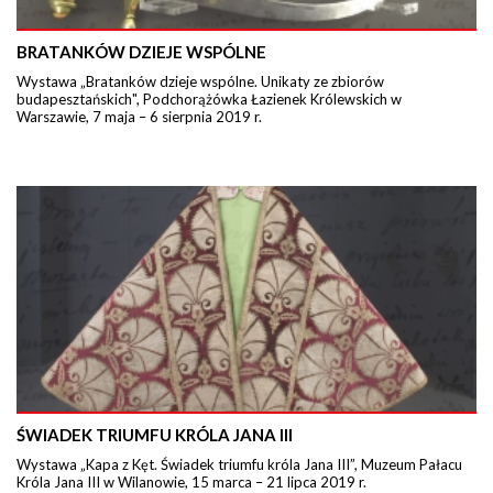
BRATANKÓW DZIEJE WSPÓLNE
Wystawa „Bratanków dzieje wspólne. Unikaty ze zbiorów
budapesztańskich", Podchorążówka Łazienek Królewskich w
Warszawie, 7 maja – 6 sierpnia 2019 r.
ŚWIADEK TRIUMFU KRÓLA JANA III
Wystawa „Kapa z Kęt. Świadek triumfu króla Jana III”, Muzeum Pałacu
Króla Jana III w Wilanowie, 15 marca – 21 lipca 2019 r.