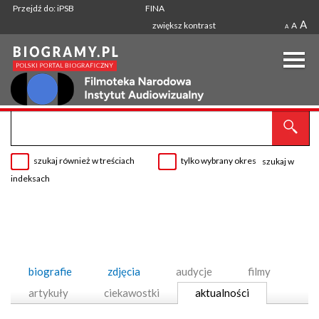
Przejdź do: iPSB
FINA
A
zwiększ kontrast
A
A
szukaj również w treściach
tylko wybrany okres
szukaj w
indeksach
biografie
zdjęcia
audycje
filmy
artykuły
ciekawostki
aktualności