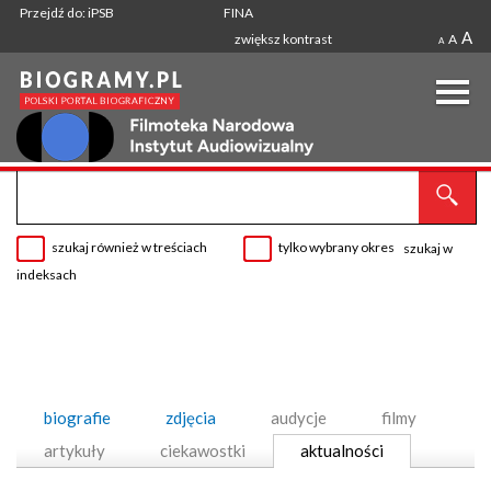
Przejdź do: iPSB
FINA
A
zwiększ kontrast
A
A
szukaj również w treściach
tylko wybrany okres
szukaj w
indeksach
biografie
zdjęcia
audycje
filmy
artykuły
ciekawostki
aktualności