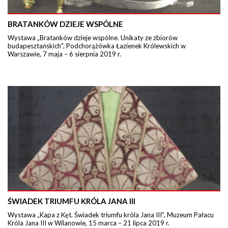
BRATANKÓW DZIEJE WSPÓLNE
Wystawa „Bratanków dzieje wspólne. Unikaty ze zbiorów
budapesztańskich", Podchorążówka Łazienek Królewskich w
Warszawie, 7 maja – 6 sierpnia 2019 r.
ŚWIADEK TRIUMFU KRÓLA JANA III
Wystawa „Kapa z Kęt. Świadek triumfu króla Jana III”, Muzeum Pałacu
Króla Jana III w Wilanowie, 15 marca – 21 lipca 2019 r.