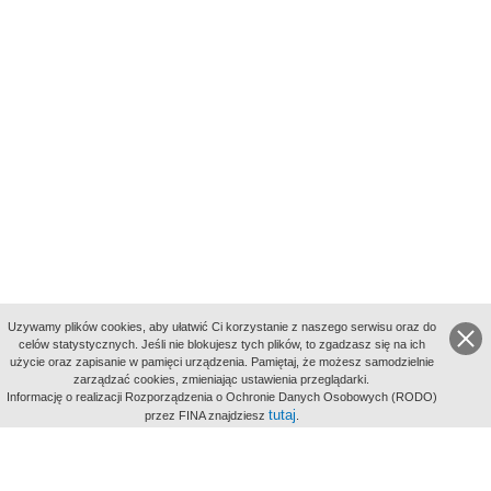
Uzywamy plików cookies, aby ułatwić Ci korzystanie z naszego serwisu oraz do
celów statystycznych. Jeśli nie blokujesz tych plików, to zgadzasz się na ich
użycie oraz zapisanie w pamięci urządzenia. Pamiętaj, że możesz samodzielnie
zarządzać cookies, zmieniając ustawienia przeglądarki.
Indeksy:
Informację o realizacji Rozporządzenia o Ochronie Danych Osobowych (RODO)
aktywności
tutaj
przez FINA znajdziesz
.
alfabetyczny
tematyczny