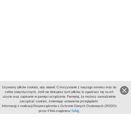
Uzywamy plików cookies, aby ułatwić Ci korzystanie z naszego serwisu oraz do
celów statystycznych. Jeśli nie blokujesz tych plików, to zgadzasz się na ich
użycie oraz zapisanie w pamięci urządzenia. Pamiętaj, że możesz samodzielnie
zarządzać cookies, zmieniając ustawienia przeglądarki.
Indeksy:
Informację o realizacji Rozporządzenia o Ochronie Danych Osobowych (RODO)
aktywności
tutaj
przez FINA znajdziesz
.
alfabetyczny
tematyczny