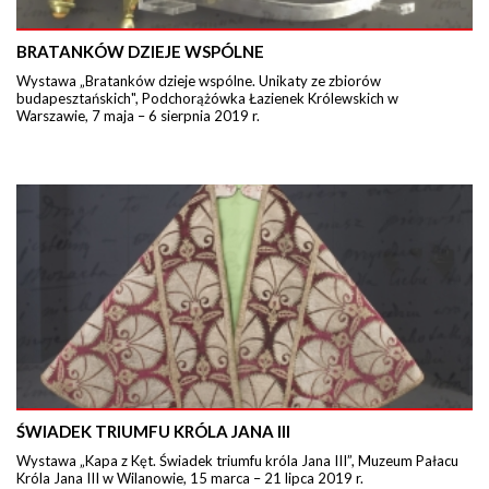
BRATANKÓW DZIEJE WSPÓLNE
Wystawa „Bratanków dzieje wspólne. Unikaty ze zbiorów
budapesztańskich", Podchorążówka Łazienek Królewskich w
Warszawie, 7 maja – 6 sierpnia 2019 r.
ŚWIADEK TRIUMFU KRÓLA JANA III
Wystawa „Kapa z Kęt. Świadek triumfu króla Jana III”, Muzeum Pałacu
Króla Jana III w Wilanowie, 15 marca – 21 lipca 2019 r.