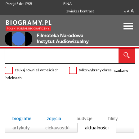
Przejdź do: iPSB
FINA
A
zwiększ kontrast
A
A
szukaj również w treściach
tylko wybrany okres
szukaj w
indeksach
biografie
zdjęcia
audycje
filmy
artykuły
ciekawostki
aktualności