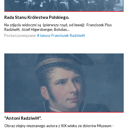
Rada Stanu Królestwa Polskiego.
Na zdjęciu widoczni są (pierwszy rząd, od lewej): Franciszek Pius
Radziwiłł, Józef Higersberger, Bohdan...
Postaci powiązane:
#
Janusz Franciszek Radziwiłł
"Antoni Radziwiłł".
Obraz olejny nieznanego autora z XIX wieku ze zbiorów Muzeum -