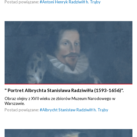
Postaci powiązane:
#
Antoni Henryk Radziwiłł h. Trąby
" Portret Albrychta Stanisława Radziwiłła (1593-1656)".
Obraz olejny z XVII wieku ze zbiorów Muzeum Narodowego w
Warszawie.
Postaci powiązane:
#
Albrycht Stanisław Radziwiłł h. Trąby