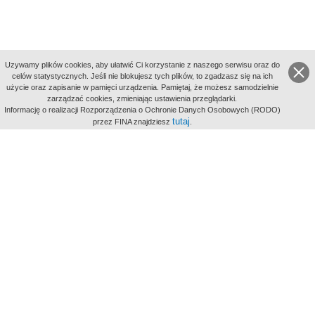
Uzywamy plików cookies, aby ułatwić Ci korzystanie z naszego serwisu oraz do
celów statystycznych. Jeśli nie blokujesz tych plików, to zgadzasz się na ich
użycie oraz zapisanie w pamięci urządzenia. Pamiętaj, że możesz samodzielnie
zarządzać cookies, zmieniając ustawienia przeglądarki.
Indeksy:
Informację o realizacji Rozporządzenia o Ochronie Danych Osobowych (RODO)
aktywności
tutaj
przez FINA znajdziesz
.
alfabetyczny
tematyczny
miejsc
Filmoteka Narodowa - Instytut Audiowizualny
Narodowe
Archiwum Cyfrowe
Wydawcą Polskiego Portalu
Biograficznego jest Filmoteka
Narodowa - Instytut Audiowizualny
All Rights Reserved 2017 Filmoteka
Narodowa - Instytut Audiowizualny