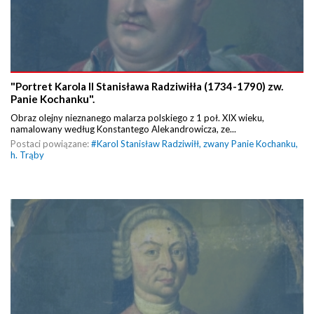
"Portret Karola II Stanisława Radziwiłła (1734-1790) zw.
Panie Kochanku".
Obraz olejny nieznanego malarza polskiego z 1 poł. XIX wieku,
namalowany według Konstantego Alekandrowicza, ze...
Postaci powiązane:
#
Karol Stanisław Radziwiłł, zwany Panie Kochanku,
h. Trąby