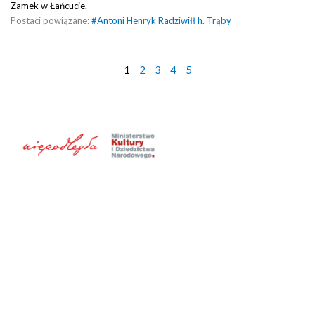
Zamek w Łańcucie.
Postaci powiązane:
#
Antoni Henryk Radziwiłł h. Trąby
1
2
3
4
5