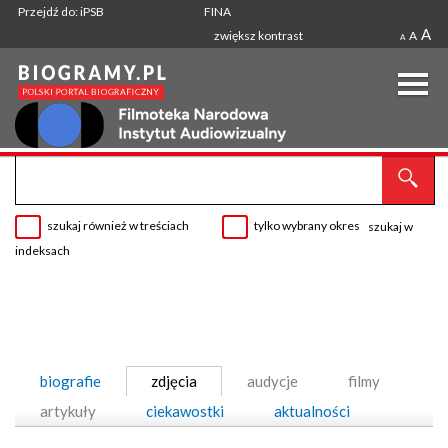
Przejdź do: iPSB
FINA
A
zwiększ kontrast
A
A
szukaj również w treściach
tylko wybrany okres
szukaj w
indeksach
biografie
zdjęcia
audycje
filmy
artykuły
ciekawostki
aktualności