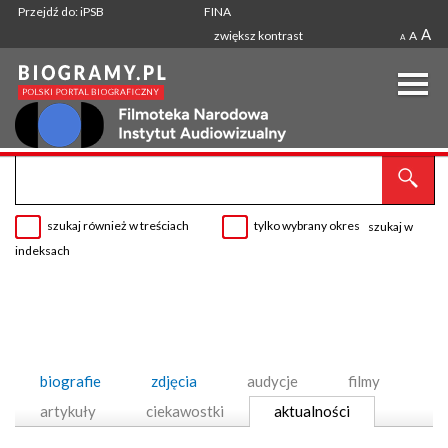
Przejdź do: iPSB
FINA
A
zwiększ kontrast
A
A
szukaj również w treściach
tylko wybrany okres
szukaj w
indeksach
biografie
zdjęcia
audycje
filmy
artykuły
ciekawostki
aktualności