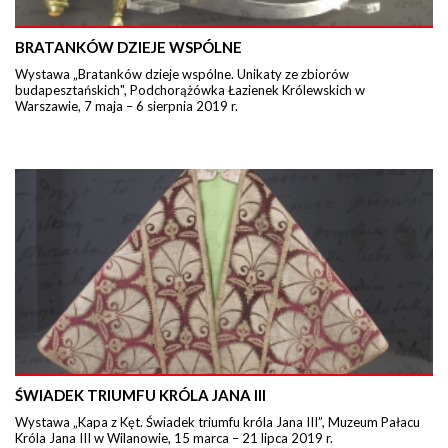
BRATANKÓW DZIEJE WSPÓLNE
Wystawa „Bratanków dzieje wspólne. Unikaty ze zbiorów
budapesztańskich", Podchorążówka Łazienek Królewskich w
Warszawie, 7 maja – 6 sierpnia 2019 r.
ŚWIADEK TRIUMFU KRÓLA JANA III
Wystawa „Kapa z Kęt. Świadek triumfu króla Jana III”, Muzeum Pałacu
Króla Jana III w Wilanowie, 15 marca – 21 lipca 2019 r.