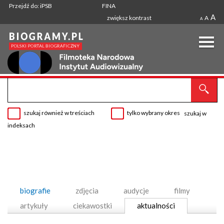
Przejdź do: iPSB
FINA
A
zwiększ kontrast
A
A
szukaj również w treściach
tylko wybrany okres
szukaj w
indeksach
biografie
zdjęcia
audycje
filmy
artykuły
ciekawostki
aktualności