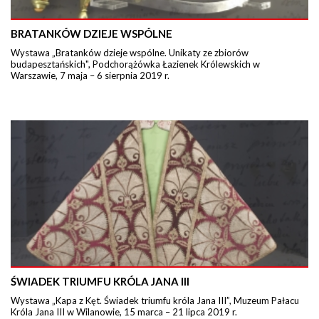
BRATANKÓW DZIEJE WSPÓLNE
Wystawa „Bratanków dzieje wspólne. Unikaty ze zbiorów
budapesztańskich", Podchorążówka Łazienek Królewskich w
Warszawie, 7 maja – 6 sierpnia 2019 r.
ŚWIADEK TRIUMFU KRÓLA JANA III
Wystawa „Kapa z Kęt. Świadek triumfu króla Jana III”, Muzeum Pałacu
Króla Jana III w Wilanowie, 15 marca – 21 lipca 2019 r.