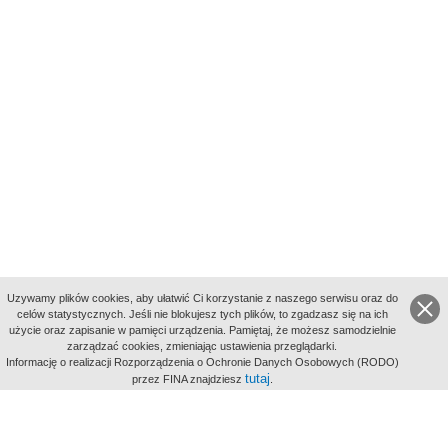
Uzywamy plików cookies, aby ułatwić Ci korzystanie z naszego serwisu oraz do
celów statystycznych. Jeśli nie blokujesz tych plików, to zgadzasz się na ich
użycie oraz zapisanie w pamięci urządzenia. Pamiętaj, że możesz samodzielnie
zarządzać cookies, zmieniając ustawienia przeglądarki.
Indeksy:
Informację o realizacji Rozporządzenia o Ochronie Danych Osobowych (RODO)
aktywności
tutaj
przez FINA znajdziesz
.
alfabetyczny
tematyczny