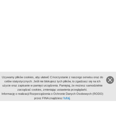
Uzywamy plików cookies, aby ułatwić Ci korzystanie z naszego serwisu oraz do
celów statystycznych. Jeśli nie blokujesz tych plików, to zgadzasz się na ich
użycie oraz zapisanie w pamięci urządzenia. Pamiętaj, że możesz samodzielnie
zarządzać cookies, zmieniając ustawienia przeglądarki.
Indeksy:
Informację o realizacji Rozporządzenia o Ochronie Danych Osobowych (RODO)
aktywności
tutaj
przez FINA znajdziesz
.
alfabetyczny
tematyczny