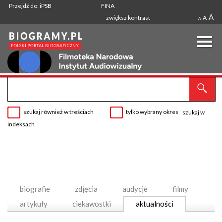
Przejdź do: iPSB
FINA
A
zwiększ kontrast
A
A
szukaj również w treściach
tylko wybrany okres
szukaj w
indeksach
biografie
zdjęcia
audycje
filmy
artykuły
ciekawostki
aktualności