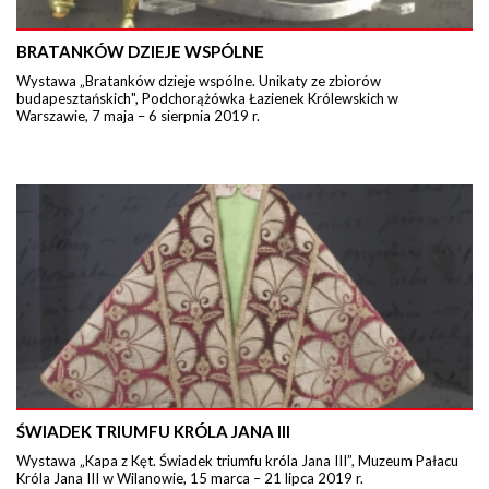
BRATANKÓW DZIEJE WSPÓLNE
Wystawa „Bratanków dzieje wspólne. Unikaty ze zbiorów
budapesztańskich", Podchorążówka Łazienek Królewskich w
Warszawie, 7 maja – 6 sierpnia 2019 r.
ŚWIADEK TRIUMFU KRÓLA JANA III
Wystawa „Kapa z Kęt. Świadek triumfu króla Jana III”, Muzeum Pałacu
Króla Jana III w Wilanowie, 15 marca – 21 lipca 2019 r.