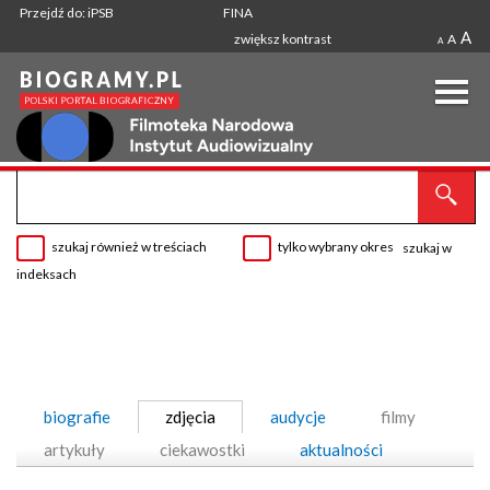
Przejdź do: iPSB
FINA
A
zwiększ kontrast
A
A
szukaj również w treściach
tylko wybrany okres
szukaj w
indeksach
biografie
zdjęcia
audycje
filmy
artykuły
ciekawostki
aktualności