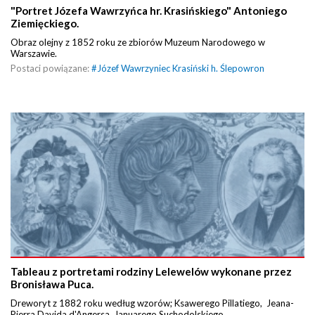
"Portret Józefa Wawrzyńca hr. Krasińskiego" Antoniego
Ziemięckiego.
Obraz olejny z 1852 roku ze zbiorów Muzeum Narodowego w
Warszawie.
Postaci powiązane:
#
Józef Wawrzyniec Krasiński h. Ślepowron
Tableau z portretami rodziny Lelewelów wykonane przez
Bronisława Puca.
Dreworyt z 1882 roku według wzorów; Ksawerego Pillatiego, Jeana-
Pierra Davida d'Angersa, Januarego Suchodolskiego...