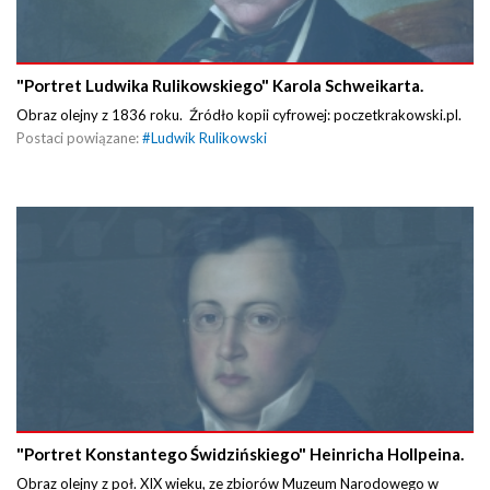
"Portret Ludwika Rulikowskiego" Karola Schweikarta.
Obraz olejny z 1836 roku. Źródło kopii cyfrowej: poczetkrakowski.pl.
Postaci powiązane:
#
Ludwik Rulikowski
"Portret Konstantego Świdzińskiego" Heinricha Hollpeina.
Obraz olejny z poł. XIX wieku, ze zbiorów Muzeum Narodowego w