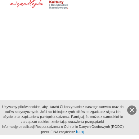
Uzywamy plików cookies, aby ułatwić Ci korzystanie z naszego serwisu oraz do
celów statystycznych. Jeśli nie blokujesz tych plików, to zgadzasz się na ich
użycie oraz zapisanie w pamięci urządzenia. Pamiętaj, że możesz samodzielnie
zarządzać cookies, zmieniając ustawienia przeglądarki.
Indeksy:
Informację o realizacji Rozporządzenia o Ochronie Danych Osobowych (RODO)
aktywności
tutaj
przez FINA znajdziesz
.
alfabetyczny