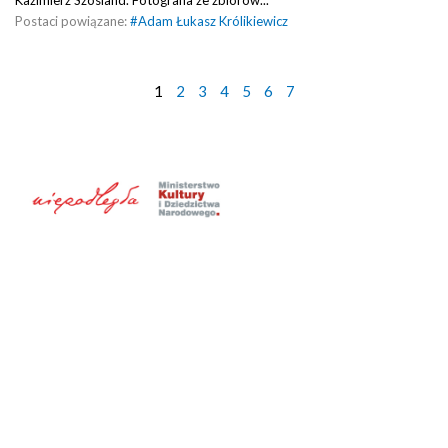
Postaci powiązane:
#
Adam Łukasz Królikiewicz
1
2
3
4
5
6
7