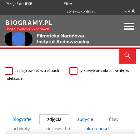
Przejdź do: iPSB
FINA
A
zwiększ kontrast
A
A
szukaj również w treściach
tylko wybrany okres
szukaj w
indeksach
biografie
zdjęcia
audycje
filmy
artykuły
ciekawostki
aktualności