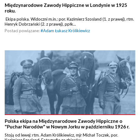
Międzynarodowe Zawody Hippiczne w Londynie w 1925
roku.
Ekipa polska. Widoczni m.in.: por. Kazimierz Szosland (1. z prawej), rtm.
Henryk Dobrzański (2. z prawej), ppłk...
Postaci powiązane:
#
Adam Łukasz Królikiewicz
Polska ekipa na Międzynarodowe Zawody Hippiczne o
"Puchar Narodów" w Nowym Jorku w październiku 1926 r.
Stoją od lewej: rtm. Adam Królikiewicz, mjr Michał Toczek, por.
Kazimierz Szosland. Fotografia ze zbiorów...