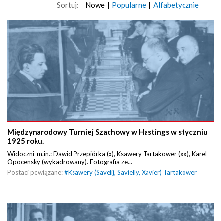
Sortuj:
Nowe
|
Popularne
|
Alfabetycznie
Międzynarodowy Turniej Szachowy w Hastings w styczniu
1925 roku.
Widoczni m.in.: Dawid Przepiórka (x), Ksawery Tartakower (xx), Karel
Opocensky (wykadrowany). Fotografia ze...
Postaci powiązane:
#
Ksawery (Savelij, Savielly, Xavier) Tartakower