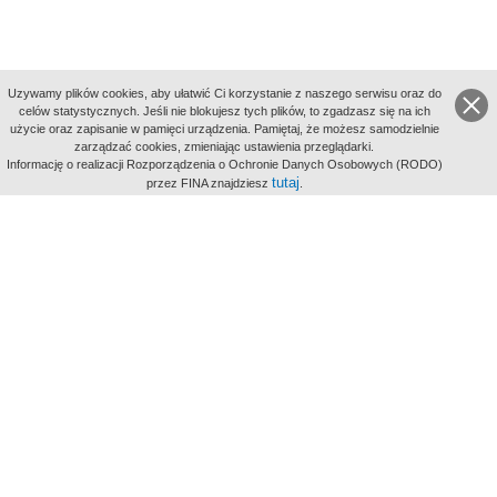
Uzywamy plików cookies, aby ułatwić Ci korzystanie z naszego serwisu oraz do
celów statystycznych. Jeśli nie blokujesz tych plików, to zgadzasz się na ich
użycie oraz zapisanie w pamięci urządzenia. Pamiętaj, że możesz samodzielnie
zarządzać cookies, zmieniając ustawienia przeglądarki.
Indeksy:
Informację o realizacji Rozporządzenia o Ochronie Danych Osobowych (RODO)
aktywności
tutaj
przez FINA znajdziesz
.
alfabetyczny
tematyczny
miejsc
Filmoteka Narodowa - Instytut Audiowizualny
Narodowe
Archiwum Cyfrowe
Wydawcą Polskiego Portalu
Biograficznego jest Filmoteka
Narodowa - Instytut Audiowizualny
All Rights Reserved 2017 Filmoteka
Narodowa - Instytut Audiowizualny