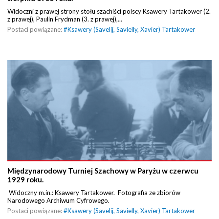
Widoczni z prawej strony stołu szachiści polscy Ksawery Tartakower (2.
z prawej), Paulin Frydman (3. z prawej),...
Postaci powiązane:
#
Ksawery (Savelij, Savielly, Xavier) Tartakower
Międzynarodowy Turniej Szachowy w Paryżu w czerwcu
1929 roku.
Widoczny m.in.: Ksawery Tartakower. Fotografia ze zbiorów
Narodowego Archiwum Cyfrowego.
Postaci powiązane:
#
Ksawery (Savelij, Savielly, Xavier) Tartakower