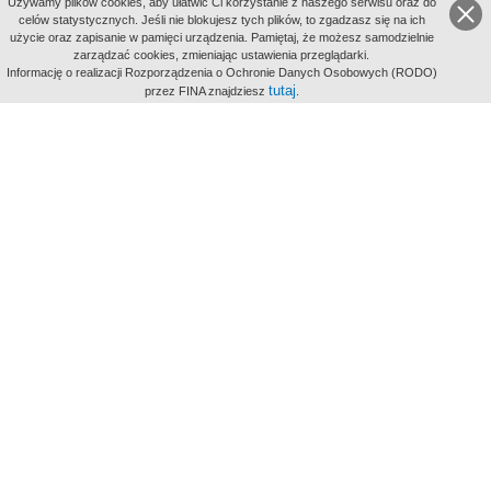
Uzywamy plików cookies, aby ułatwić Ci korzystanie z naszego serwisu oraz do
celów statystycznych. Jeśli nie blokujesz tych plików, to zgadzasz się na ich
użycie oraz zapisanie w pamięci urządzenia. Pamiętaj, że możesz samodzielnie
zarządzać cookies, zmieniając ustawienia przeglądarki.
Indeksy:
Informację o realizacji Rozporządzenia o Ochronie Danych Osobowych (RODO)
aktywności
tutaj
przez FINA znajdziesz
.
alfabetyczny
tematyczny
miejsc
Filmoteka Narodowa - Instytut Audiowizualny
Narodowe
Archiwum Cyfrowe
Wydawcą Polskiego Portalu
Biograficznego jest Filmoteka
Narodowa - Instytut Audiowizualny
All Rights Reserved 2017 Filmoteka
Narodowa - Instytut Audiowizualny
Polityka prywatności
Informacje o projekcie
Kontakt
Regulamin
Mapa strony
BIP
Wersja: 1.0.0