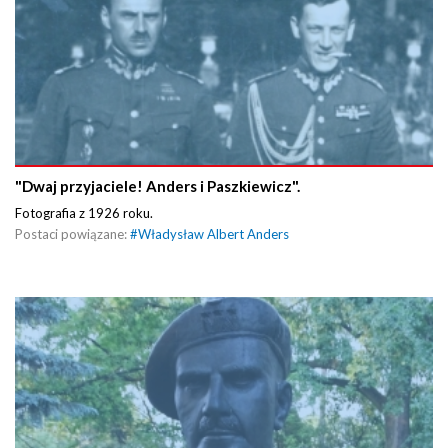
"Dwaj przyjaciele! Anders i Paszkiewicz".
Fotografia z 1926 roku.
Postaci powiązane:
#
Władysław Albert Anders