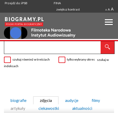
Przejdź do: iPSB
FINA
A
zwiększ kontrast
A
A
szukaj również w treściach
tylko wybrany okres
szukaj w
indeksach
biografie
zdjęcia
audycje
filmy
artykuły
ciekawostki
aktualności