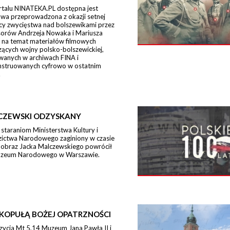
rtalu NINATEKA.PL dostępna jest
wa przeprowadzona z okazji setnej
icy zwycięstwa nad bolszewikami przez
sorów Andrzeja Nowaka i Mariusza
 na temat materiałów filmowych
ących wojny polsko-bolszewickiej,
wanych w archiwach FINA i
nstruowanych cyfrowo w ostatnim
.
CZEWSKI ODZYSKANY
 staraniom Ministerstwa Kultury i
zictwa Narodowego zaginiony w czasie
 obraz Jacka Malczewskiego powrócił
zeum Narodowego w Warszawie.
KOPUŁĄ BOŻEJ OPATRZNOŚCI
zycja Mt 5,14 Muzeum Jana Pawła II i