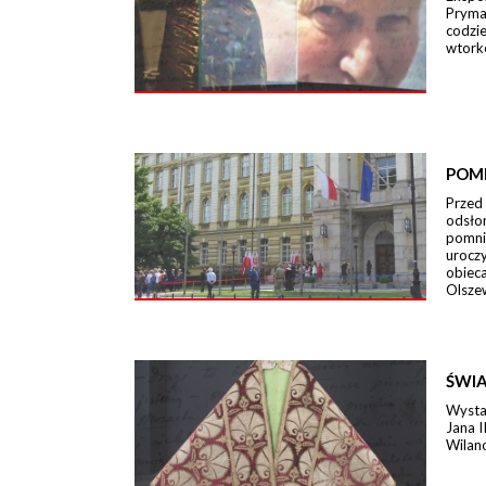
Pryma
codzi
wtork
POM
Przed
odsło
pomni
urocz
obieca
Olszew
ŚWIA
Wystaw
Jana I
Wilano