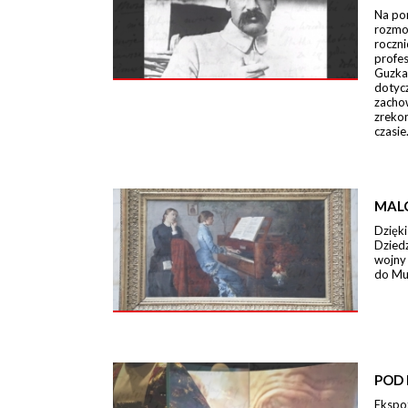
Na po
rozmo
roczn
profe
Guzka
dotycz
zacho
zreko
czasie
MAL
Dzięki
Dzied
wojny
do Mu
POD 
Ekspo