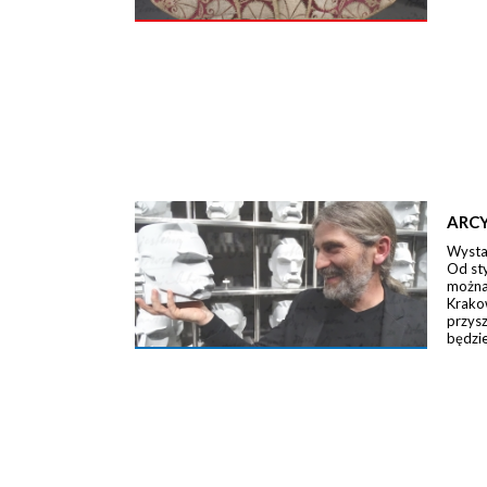
ARCY
Wystaw
Od st
można 
Krako
przysz
będzie