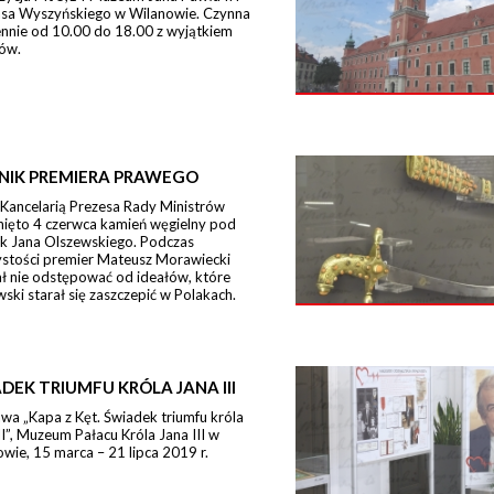
sa Wyszyńskiego w Wilanowie. Czynna
ennie od 10.00 do 18.00 z wyjątkiem
ów.
NIK PREMIERA PRAWEGO
 Kancelarią Prezesa Rady Ministrów
nięto 4 czerwca kamień węgielny pod
k Jana Olszewskiego. Podczas
ystości premier Mateusz Morawiecki
ł nie odstępować od ideałów, które
ski starał się zaszczepić w Polakach.
DEK TRIUMFU KRÓLA JANA III
a „Kapa z Kęt. Świadek triumfu króla
II”, Muzeum Pałacu Króla Jana III w
wie, 15 marca – 21 lipca 2019 r.