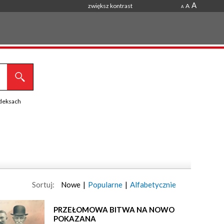
A
zwiększ kontrast
A
A
ndeksach
Sortuj:
Nowe
|
Popularne
|
Alfabetycznie
PRZEŁOMOWA BITWA NA NOWO
POKAZANA