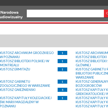
KUSTOSZ ARCHIWUM GRODZKIEGO
KUSTOSZ ARCHIWUM
1
W POZNANIU
KUSTOSZ BIBLIOTEKI
KUSTOSZ BIBLIOTEKI POLSKIEJ W
KUSTOSZ BIBLIOTEKI
1
MONTREALU
GŁÓWNEJ
KUSTOSZ ERMITAŻU
KUSTOSZ GABINETU 
1
BIBLIOTEKI PUBLICZN
WARSZAWIE
KUSTOSZ GABINETU
KUSTOSZ GENERALN
1
ZOOLOGICZNEGO W WARSZAWIE
BOŻOGROBCÓW
KUSTOSZ GNIEŹNIEŃSKI
KUSTOSZ KAPITUŁY 
5
GREKOKATOLICKIEJ 
KUSTOSZ KAPITUŁY KOLEGIACKIEJ
KUSTOSZ KAPITUŁY 
1
ŚW. MARII MAGDALENY W
KUSTOSZ KAPITUŁY 
POZNANIU
KUSTOSZ KAPITUŁY 