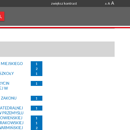
A
zwiększ kontrast
A
A
 MIEJSKIEGO
1
2
 SZKOŁY
1
RYCIN
1
EJ W
Y ZAKONU
1
KATEDRALNEJ
1
W PRZEMYŚLU
KOWIEŃSKIEJ
1
KRAKOWSKIEJ
1
WARMIŃSKIEJ
2