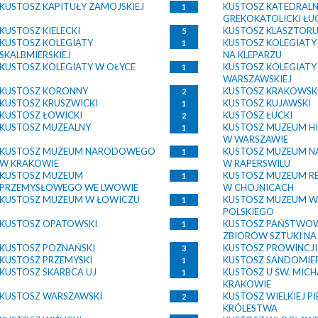
KUSTOSZ KAPITUŁY ZAMOJSKIEJ
KUSTOSZ KATEDRAL
1
GREKOKATOLICKI ŁU
KUSTOSZ KIELECKI
KUSTOSZ KLASZTOR
5
KUSTOSZ KOLEGIATY
KUSTOSZ KOLEGIATY 
1
SKALBMIERSKIEJ
NA KLEPARZU
KUSTOSZ KOLEGIATY W OŁYCE
KUSTOSZ KOLEGIATY
1
WARSZAWSKIEJ
KUSTOSZ KORONNY
KUSTOSZ KRAKOWSK
2
KUSTOSZ KRUSZWICKI
KUSTOSZ KUJAWSKI
1
KUSTOSZ ŁOWICKI
KUSTOSZ ŁUCKI
2
KUSTOSZ MUZEALNY
KUSTOSZ MUZEUM H
1
W WARSZAWIE
KUSTOSZ MUZEUM NARODOWEGO
KUSTOSZ MUZEUM 
1
W KRAKOWIE
W RAPERSWILU
KUSTOSZ MUZEUM
KUSTOSZ MUZEUM R
1
PRZEMYSŁOWEGO WE LWOWIE
W CHOJNICACH
KUSTOSZ MUZEUM W ŁOWICZU
KUSTOSZ MUZEUM W
1
POLSKIEGO
KUSTOSZ OPATOWSKI
KUSTOSZ PAŃSTWO
1
ZBIORÓW SZTUKI N
KUSTOSZ POZNAŃSKI
KUSTOSZ PROWINCJI
3
KUSTOSZ PRZEMYSKI
KUSTOSZ SANDOMIER
1
KUSTOSZ SKARBCA UJ
KUSTOSZ U ŚW. MIC
1
KRAKOWIE
KUSTOSZ WARSZAWSKI
KUSTOSZ WIELKIEJ PI
2
KRÓLESTWA