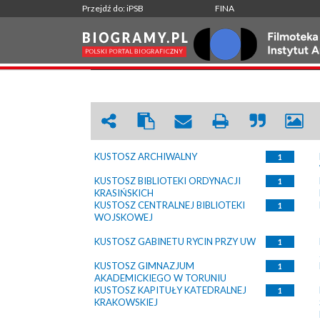
Przejdź do: iPSB
FINA
KUSTOSZ
|
WRÓĆ
KUSTOSZ ARCHIWALNY
1
KUSTOSZ BIBLIOTEKI ORDYNACJI
1
KRASIŃSKICH
KUSTOSZ CENTRALNEJ BIBLIOTEKI
1
WOJSKOWEJ
KUSTOSZ GABINETU RYCIN PRZY UW
1
KUSTOSZ GIMNAZJUM
1
AKADEMICKIEGO W TORUNIU
KUSTOSZ KAPITUŁY KATEDRALNEJ
1
KRAKOWSKIEJ