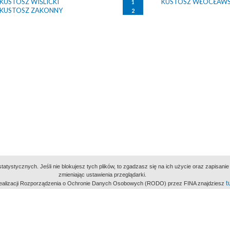
KUSTOSZ WIŚLICKI
KUSTOSZ WŁOCŁAWS
1
KUSTOSZ ZAKONNY
2
atystycznych. Jeśli nie blokujesz tych plików, to zgadzasz się na ich użycie oraz zapisan
zmieniając ustawienia przeglądarki.
t
 realizacji Rozporządzenia o Ochronie Danych Osobowych (RODO) przez FINA znajdziesz
miejsc
owe Archiwum Cyfrowe
Wydawcą Polskie