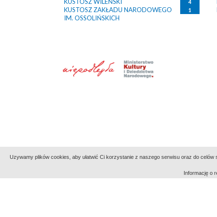
KUSTOSZ WILEŃSKI
4
KUSTOSZ ZAKŁADU NARODOWEGO
1
IM. OSSOLIŃSKICH
Uzywamy plików cookies, aby ułatwić Ci korzystanie z naszego serwisu oraz do celów st
Informację o
Indeksy:
aktywności
alfabetyczny
tematyczny
Filmoteka Narodowa - Instytut Audiowizualny
Narod