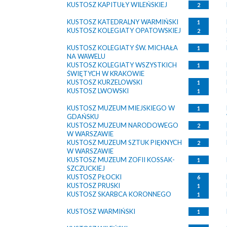
KUSTOSZ KAPITUŁY WILEŃSKIEJ
2
KUSTOSZ KATEDRALNY WARMIŃSKI
1
KUSTOSZ KOLEGIATY OPATOWSKIEJ
2
KUSTOSZ KOLEGIATY ŚW. MICHAŁA
1
NA WAWELU
KUSTOSZ KOLEGIATY WSZYSTKICH
1
ŚWIĘTYCH W KRAKOWIE
KUSTOSZ KURZELOWSKI
1
KUSTOSZ LWOWSKI
1
KUSTOSZ MUZEUM MIEJSKIEGO W
1
GDAŃSKU
KUSTOSZ MUZEUM NARODOWEGO
2
W WARSZAWIE
KUSTOSZ MUZEUM SZTUK PIĘKNYCH
2
W WARSZAWIE
KUSTOSZ MUZEUM ZOFII KOSSAK-
1
SZCZUCKIEJ
KUSTOSZ PŁOCKI
6
KUSTOSZ PRUSKI
1
KUSTOSZ SKARBCA KORONNEGO
1
KUSTOSZ WARMIŃSKI
1