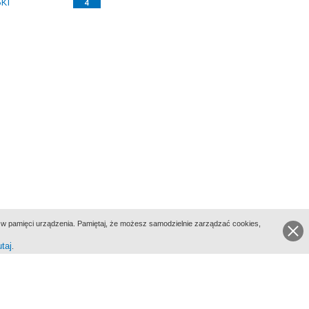
KI
4
ie w pamięci urządzenia. Pamiętaj, że możesz samodzielnie zarządzać cookies,
utaj
.
go Portalu Biograficznego jest Filmoteka Narodowa - Instytut Audiowizualny
All Rights Reserved 2017 Filmoteka Narodowa - Instytut Audiowizualny