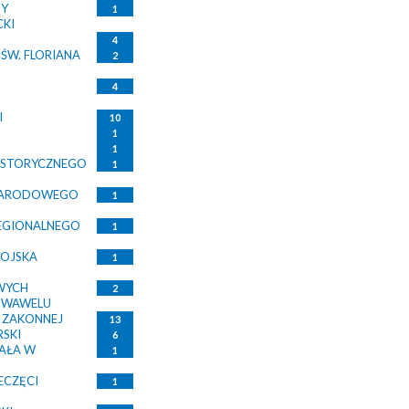
NY
1
CKI
U
4
ŚW. FLORIANA
2
4
I
10
1
1
ISTORYCZNEGO
1
NARODOWEGO
1
EGIONALNEGO
1
OJSKA
1
WYCH
2
A WAWELU
 ZAKONNEJ
13
SKI
6
HAŁA W
1
ECZĘCI
1