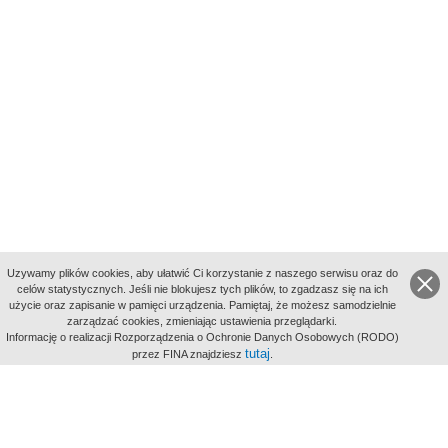
Uzywamy plików cookies, aby ułatwić Ci korzystanie z naszego serwisu oraz do
celów statystycznych. Jeśli nie blokujesz tych plików, to zgadzasz się na ich
użycie oraz zapisanie w pamięci urządzenia. Pamiętaj, że możesz samodzielnie
zarządzać cookies, zmieniając ustawienia przeglądarki.
Indeksy:
Informację o realizacji Rozporządzenia o Ochronie Danych Osobowych (RODO)
aktywności
tutaj
przez FINA znajdziesz
.
alfabetyczny
tematyczny
miejsc