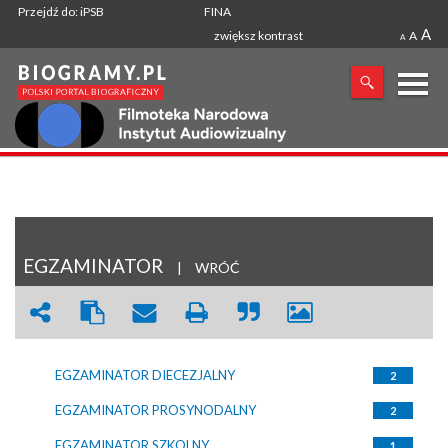
Przejdź do: iPSB
FINA
A
zwiększ kontrast
A
A
X
SZUKANA FRAZA
EGZAMINATOR
|
WRÓĆ
EGZAMINATOR DIECEZJALNY
2
EGZAMINATOR PROSYNODALNY
2
EGZAMINATOR SZKOLNY
1