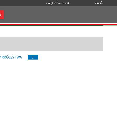
A
zwiększ kontrast
A
A
Y KRÓLESTWA
1