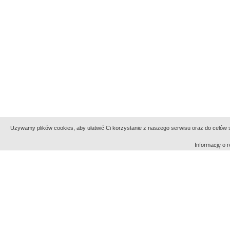
Uzywamy plików cookies, aby ułatwić Ci korzystanie z naszego serwisu oraz do celów st
Informację o
Indeksy:
aktywności
alfabetyczny
tematyczny
Filmoteka Narodowa - Instytut Audiowizualny
Narod