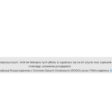
atystycznych. Jeśli nie blokujesz tych plików, to zgadzasz się na ich użycie oraz zapisan
zmieniając ustawienia przeglądarki.
t
 realizacji Rozporządzenia o Ochronie Danych Osobowych (RODO) przez FINA znajdziesz
miejsc
owe Archiwum Cyfrowe
Wydawcą Polskie
Polit