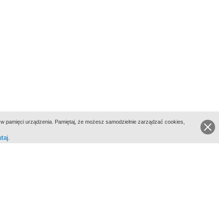
ie w pamięci urządzenia. Pamiętaj, że możesz samodzielnie zarządzać cookies,
utaj
.
go Portalu Biograficznego jest Filmoteka Narodowa - Instytut Audiowizualny
All Rights Reserved 2017 Filmoteka Narodowa - Instytut Audiowizualny
yka prywatności
Informacje o projekcie
Kontakt
Regulamin
Mapa strony
BIP
Wersja: 1.0.0