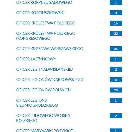
OFICER KORPUSU SĄDOWEGO
1
OFICER KOŚCIUSZKOWSKI
3
OFICER KRÓLESTWA POLSKIEGO
16
OFICER KRÓLESTWA POLSKIEGO
22
(KONGRESOWEGO)
OFICER KSIĘSTWA WARSZAWSKIEGO
36
OFICER ŁĄCZNIKOWY
1
OFICER LEGII NADWIŚLAŃSKIEJ
2
OFICER LEGIONÓW DĄBROWSKIEGO
8
OFICER LEGIONÓW POLSKICH
20
OFICER LEGIONU
1
SIEDMIOGRODZKIEGO
OFICER LUDOWEGO WOJSKA
2
POLSKIEGO
OFICER MARYNARKI ROSYJSKIEJ
1