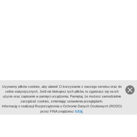
Uzywamy plików cookies, aby ułatwić Ci korzystanie z naszego serwisu oraz do
celów statystycznych. Jeśli nie blokujesz tych plików, to zgadzasz się na ich
użycie oraz zapisanie w pamięci urządzenia. Pamiętaj, że możesz samodzielnie
zarządzać cookies, zmieniając ustawienia przeglądarki.
Indeksy:
Informację o realizacji Rozporządzenia o Ochronie Danych Osobowych (RODO)
aktywności
tutaj
przez FINA znajdziesz
.
alfabetyczny
tematyczny
miejsc