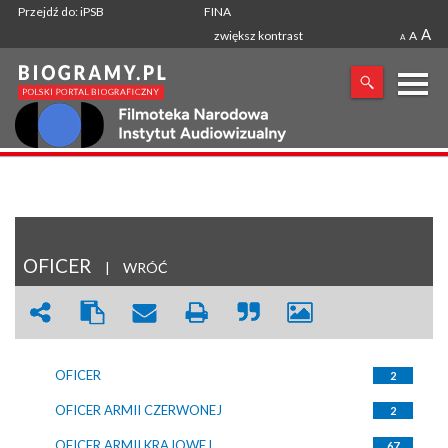
Przejdź do: iPSB
FINA
A
zwiększ kontrast
A
A
X
SZUKANA FRAZA
OFICER
|
WRÓĆ
OFICER
2
OFICER ARMII CZERWONEJ
2
OFICER ARMII KRAJOWEJ
67