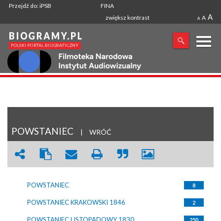
Przejdź do: iPSB
FINA
A
zwiększ kontrast
A
A
X
SZUKANA FRAZA
POWSTANIEC
|
WRÓĆ
POWSTANIEC
8
POWSTANIEC KRAKOWSKI 1846
2
POWSTANIEC LISTOPADOWY 1830
250