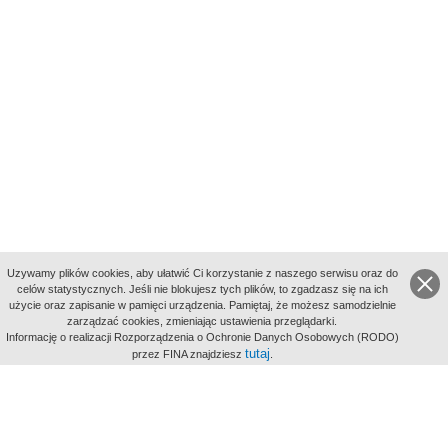
Uzywamy plików cookies, aby ułatwić Ci korzystanie z naszego serwisu oraz do
celów statystycznych. Jeśli nie blokujesz tych plików, to zgadzasz się na ich
użycie oraz zapisanie w pamięci urządzenia. Pamiętaj, że możesz samodzielnie
zarządzać cookies, zmieniając ustawienia przeglądarki.
Indeksy:
Informację o realizacji Rozporządzenia o Ochronie Danych Osobowych (RODO)
aktywności
tutaj
przez FINA znajdziesz
.
alfabetyczny
tematyczny
miejsc