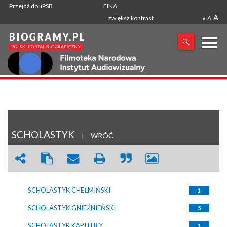
Przejdź do: iPSB
FINA
A
zwiększ kontrast
A
A
X
SZUKANA FRAZA
SCHOLASTYK
|
WRÓĆ
SCHOLASTYK CHEŁMIŃSKI
1
SCHOLASTYK GNIEŹNIEŃSKI
5
SCHOLASTYK KAPITUŁY
1