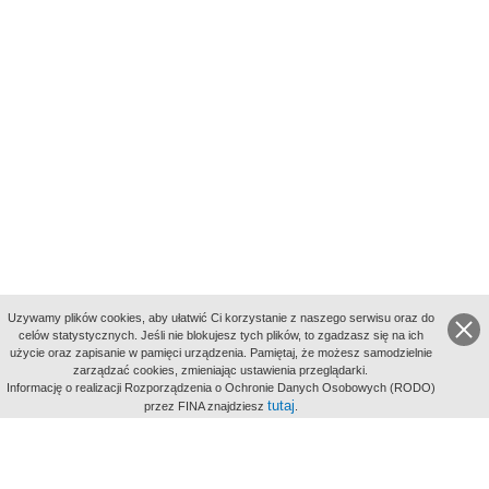
Uzywamy plików cookies, aby ułatwić Ci korzystanie z naszego serwisu oraz do
celów statystycznych. Jeśli nie blokujesz tych plików, to zgadzasz się na ich
użycie oraz zapisanie w pamięci urządzenia. Pamiętaj, że możesz samodzielnie
zarządzać cookies, zmieniając ustawienia przeglądarki.
Indeksy:
Informację o realizacji Rozporządzenia o Ochronie Danych Osobowych (RODO)
aktywności
tutaj
przez FINA znajdziesz
.
alfabetyczny
tematyczny
miejsc