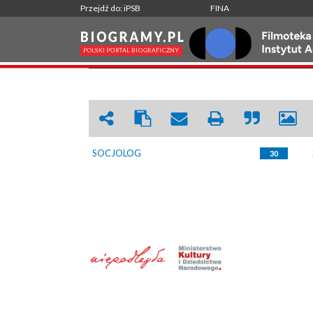
Przejdź do: iPSB
FINA
SOCJOLOG
|
WRÓĆ
SOCJOLOG
30