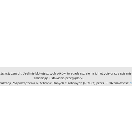
atystycznych. Jeśli nie blokujesz tych plików, to zgadzasz się na ich użycie oraz zapisan
zmieniając ustawienia przeglądarki.
t
 realizacji Rozporządzenia o Ochronie Danych Osobowych (RODO) przez FINA znajdziesz
miejsc
owe Archiwum Cyfrowe
Wydawcą Polskie
Polit