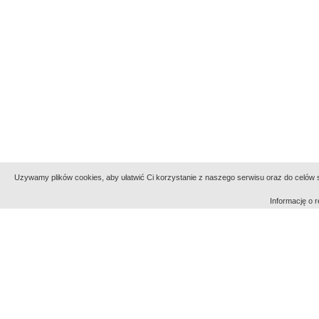
Uzywamy plików cookies, aby ułatwić Ci korzystanie z naszego serwisu oraz do celów st
Informację o
Indeksy:
aktywności
alfabetyczny
tematyczny
Filmoteka Narodowa - Instytut Audiowizualny
Narod