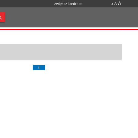
A
zwiększ kontrast
A
A
1