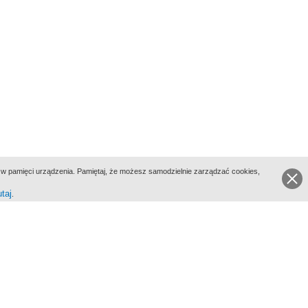
ie w pamięci urządzenia. Pamiętaj, że możesz samodzielnie zarządzać cookies,
utaj
.
go Portalu Biograficznego jest Filmoteka Narodowa - Instytut Audiowizualny
All Rights Reserved 2017 Filmoteka Narodowa - Instytut Audiowizualny
yka prywatności
Informacje o projekcie
Kontakt
Regulamin
Mapa strony
BIP
Wersja: 1.0.0