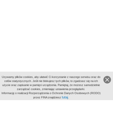
Uzywamy plików cookies, aby ułatwić Ci korzystanie z naszego serwisu oraz do
celów statystycznych. Jeśli nie blokujesz tych plików, to zgadzasz się na ich
użycie oraz zapisanie w pamięci urządzenia. Pamiętaj, że możesz samodzielnie
zarządzać cookies, zmieniając ustawienia przeglądarki.
Indeksy:
Informację o realizacji Rozporządzenia o Ochronie Danych Osobowych (RODO)
aktywności
tutaj
przez FINA znajdziesz
.
alfabetyczny
tematyczny