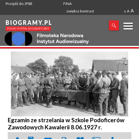
Przejdź do: iPSB
FINA
A
zwiększ kontrast
A
A
X
SZUKANA FRAZA
Egzamin ze strzelania w Szkole Podoficerów
Zawodowych Kawalerii 8.06.1927 r.