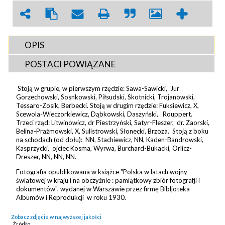
OPIS
POSTACI POWIĄZANE
Stoją w grupie, w pierwszym rzędzie: Sawa-Sawicki, Jur
Gorzechowski, Sosnkowski, Piłsudski, Skotnicki, Trojanowski,
Tessaro-Zosik, Berbecki. Stoją w drugim rzędzie: Fuksiewicz, X,
Scewola-Wieczorkiewicz, Dąbkowski, Daszyński, Rouppert.
Trzeci rząd: Litwinowicz, dr Piestrzyński, Satyr-Fleszer, dr. Zaorski,
Belina-Prażmowski, X, Sulistrowski, Słonecki, Brzoza. Stoją z boku
na schodach (od dołu): NN, Stachiewicz, NN, Kaden-Bandrowski,
Kasprzycki, ojciec Kosma, Wyrwa, Burchard-Bukacki, Orlicz-
Dreszer, NN, NN, NN.
Fotografia opublikowana w książce "Polska w latach wojny
światowej w kraju i na obczyźnie : pamiątkowy zbiór fotografji i
dokumentów", wydanej w Warszawie przez firmę Bibljoteka
Albumów i Reprodukcji w roku 1930.
Zobacz zdjęcie w najwyższej jakości
Źródło