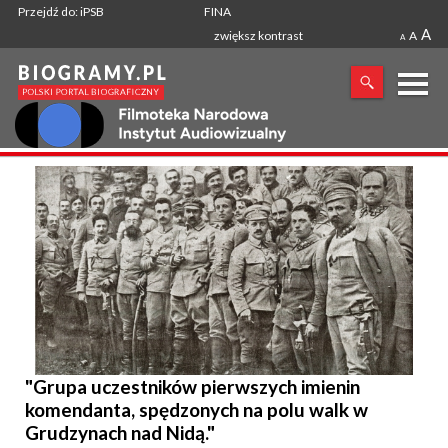
Przejdź do: iPSB
FINA
A
zwiększ kontrast
A
A
X
SZUKANA FRAZA
"Grupa uczestników pierwszych imienin
komendanta, spędzonych na polu walk w
Grudzynach nad Nidą."