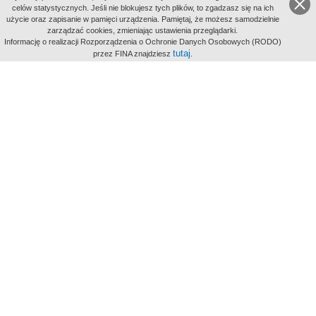
celów statystycznych. Jeśli nie blokujesz tych plików, to zgadzasz się na ich
użycie oraz zapisanie w pamięci urządzenia. Pamiętaj, że możesz samodzielnie
zarządzać cookies, zmieniając ustawienia przeglądarki.
Indeksy:
Informację o realizacji Rozporządzenia o Ochronie Danych Osobowych (RODO)
aktywności
tutaj
przez FINA znajdziesz
.
alfabetyczny
tematyczny
miejsc
Filmoteka Narodowa - Instytut Audiowizualny
Narodowe
Archiwum Cyfrowe
Wydawcą Polskiego Portalu
Biograficznego jest Filmoteka
Narodowa - Instytut Audiowizualny
All Rights Reserved 2017 Filmoteka
Narodowa - Instytut Audiowizualny
Polityka prywatności
Informacje o projekcie
Kontakt
Regulamin
Mapa strony
BIP
Wersja: 1.0.0