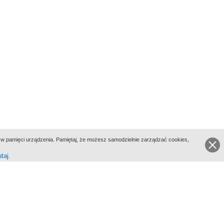
ie w pamięci urządzenia. Pamiętaj, że możesz samodzielnie zarządzać cookies,
utaj
.
go Portalu Biograficznego jest Filmoteka Narodowa - Instytut Audiowizualny
All Rights Reserved 2017 Filmoteka Narodowa - Instytut Audiowizualny
yka prywatności
Informacje o projekcie
Kontakt
Regulamin
Mapa strony
BIP