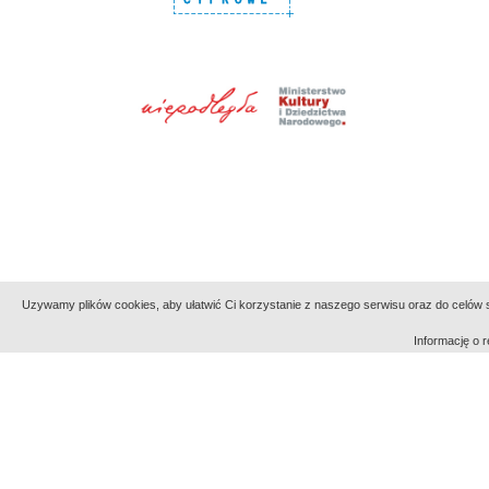
Uzywamy plików cookies, aby ułatwić Ci korzystanie z naszego serwisu oraz do celów st
Informację o
Indeksy:
aktywności
alfabetyczny
tematyczny
Filmoteka Narodowa - Instytut Audiowizualny
Narod