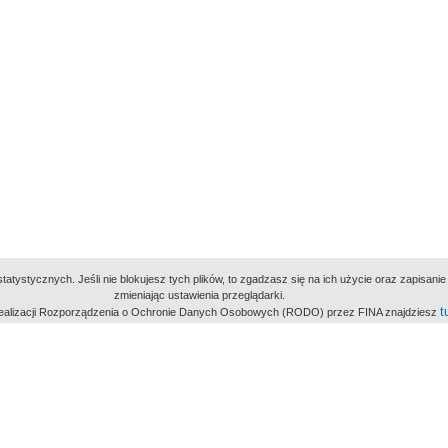
atystycznych. Jeśli nie blokujesz tych plików, to zgadzasz się na ich użycie oraz zapisan
zmieniając ustawienia przeglądarki.
t
 realizacji Rozporządzenia o Ochronie Danych Osobowych (RODO) przez FINA znajdziesz
miejsc
owe Archiwum Cyfrowe
Wydawcą Polskie
Polit