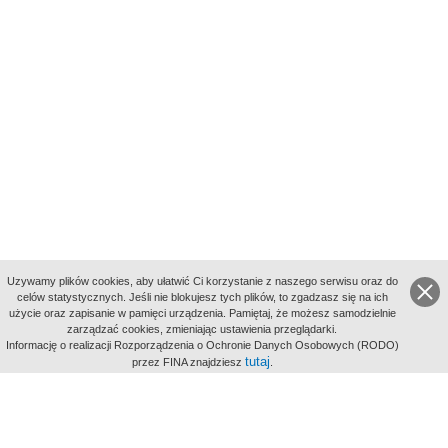
Uzywamy plików cookies, aby ułatwić Ci korzystanie z naszego serwisu oraz do
celów statystycznych. Jeśli nie blokujesz tych plików, to zgadzasz się na ich
użycie oraz zapisanie w pamięci urządzenia. Pamiętaj, że możesz samodzielnie
zarządzać cookies, zmieniając ustawienia przeglądarki.
Indeksy:
Informację o realizacji Rozporządzenia o Ochronie Danych Osobowych (RODO)
aktywności
tutaj
przez FINA znajdziesz
.
alfabetyczny
tematyczny
miejsc