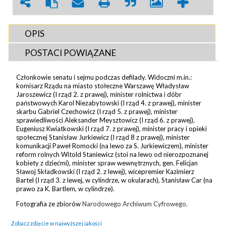
OPIS
POSTACI POWIĄZANE
Członkowie senatu i sejmu podczas defilady. Widoczni m.in.:
komisarz Rządu na miasto stołeczne Warszawę Władysław
Jaroszewicz (I rząd 2. z prawej), minister rolnictwa i dóbr
państwowych Karol Niezabytowski (I rząd 4. z prawej), minister
skarbu Gabriel Czechowicz (I rząd 5. z prawej), minister
sprawiedliwości Aleksander Meysztowicz (I rząd 6. z prawej),
Eugeniusz Kwiatkowski (I rząd 7. z prawej), minister pracy i opieki
społecznej Stanisław Jurkiewicz (I rząd 8 z prawej), minister
komunikacji Paweł Romocki (na lewo za S. Jurkiewiczem), minister
reform rolnych Witold Staniewicz (stoi na lewo od nierozpoznanej
kobiety z dziećmi), minister spraw wewnętrznych, gen. Felicjan
Sławoj Składkowski (I rząd 2. z lewej), wicepremier Kazimierz
Bartel (I rząd 3. z lewej, w cylindrze, w okularach), Stanisław Car (na
prawo za K. Bartlem, w cylindrze).
Fotografia ze zbiorów
Narodowego Archiwum Cyfrowego.
Zobacz zdjęcie w najwyższej jakości