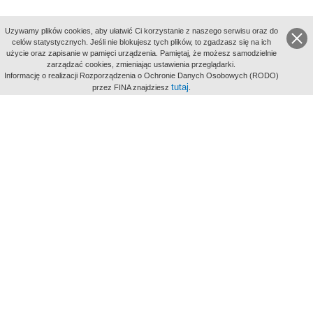
Uzywamy plików cookies, aby ułatwić Ci korzystanie z naszego serwisu oraz do
celów statystycznych. Jeśli nie blokujesz tych plików, to zgadzasz się na ich
użycie oraz zapisanie w pamięci urządzenia. Pamiętaj, że możesz samodzielnie
zarządzać cookies, zmieniając ustawienia przeglądarki.
Indeksy:
Informację o realizacji Rozporządzenia o Ochronie Danych Osobowych (RODO)
aktywności
tutaj
przez FINA znajdziesz
.
alfabetyczny
tematyczny
miejsc
Filmoteka Narodowa - Instytut Audiowizualny
Narodowe
Archiwum Cyfrowe
Wydawcą Polskiego Portalu
Biograficznego jest Filmoteka
Narodowa - Instytut Audiowizualny
All Rights Reserved 2017 Filmoteka
Narodowa - Instytut Audiowizualny
Polityka prywatności
Informacje o projekcie
Kontakt
Regulamin