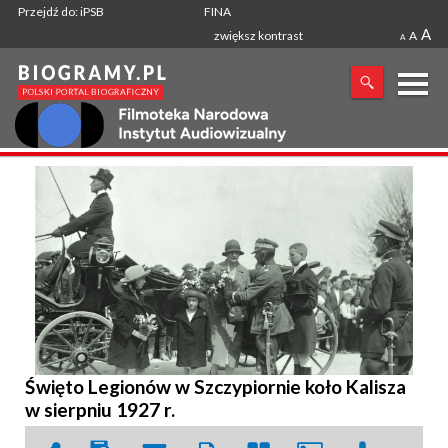
Przejdź do: iPSB
FINA
A
zwiększ kontrast
A
A
X
SZUKANA FRAZA
Święto Legionów w Szczypiornie koło Kalisza
w sierpniu 1927 r.