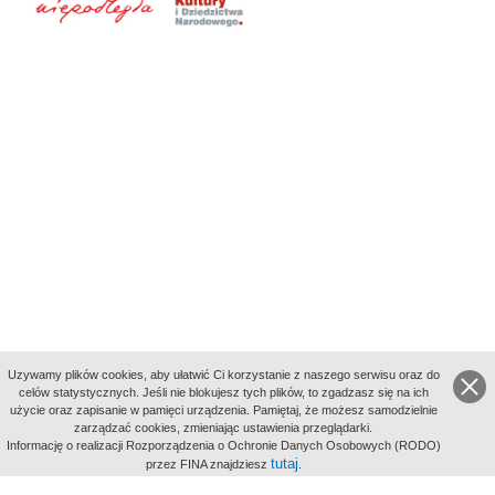
Uzywamy plików cookies, aby ułatwić Ci korzystanie z naszego serwisu oraz do
celów statystycznych. Jeśli nie blokujesz tych plików, to zgadzasz się na ich
użycie oraz zapisanie w pamięci urządzenia. Pamiętaj, że możesz samodzielnie
zarządzać cookies, zmieniając ustawienia przeglądarki.
Indeksy:
Informację o realizacji Rozporządzenia o Ochronie Danych Osobowych (RODO)
aktywności
tutaj
przez FINA znajdziesz
.
alfabetyczny