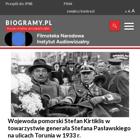
Przejdź do: iPSB
FINA
A
zwiększ kontrast
A
A
X
SZUKANA FRAZA
Wojewoda pomorski Stefan Kirtiklis w
towarzystwie generała Stefana Pasławskiego
na ulicach Torunia w 1933 r.