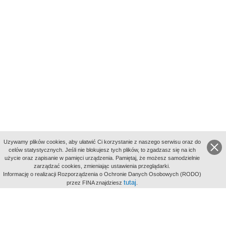
Uzywamy plików cookies, aby ułatwić Ci korzystanie z naszego serwisu oraz do
celów statystycznych. Jeśli nie blokujesz tych plików, to zgadzasz się na ich
użycie oraz zapisanie w pamięci urządzenia. Pamiętaj, że możesz samodzielnie
zarządzać cookies, zmieniając ustawienia przeglądarki.
Indeksy:
Informację o realizacji Rozporządzenia o Ochronie Danych Osobowych (RODO)
aktywności
tutaj
przez FINA znajdziesz
.
alfabetyczny
tematyczny
miejsc