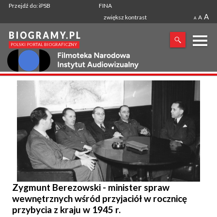
Przejdź do: iPSB
FINA
A
zwiększ kontrast
A
A
X
SZUKANA FRAZA
Zygmunt Berezowski - minister spraw
wewnętrznych wśród przyjaciół w rocznicę
przybycia z kraju w 1945 r.