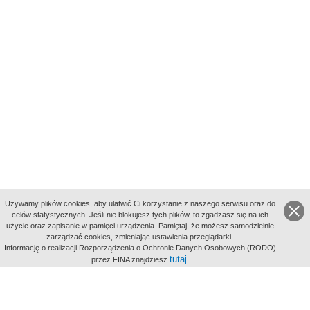
Uzywamy plików cookies, aby ułatwić Ci korzystanie z naszego serwisu oraz do
celów statystycznych. Jeśli nie blokujesz tych plików, to zgadzasz się na ich
użycie oraz zapisanie w pamięci urządzenia. Pamiętaj, że możesz samodzielnie
zarządzać cookies, zmieniając ustawienia przeglądarki.
Indeksy:
Informację o realizacji Rozporządzenia o Ochronie Danych Osobowych (RODO)
aktywności
tutaj
przez FINA znajdziesz
.
alfabetyczny
tematyczny
miejsc