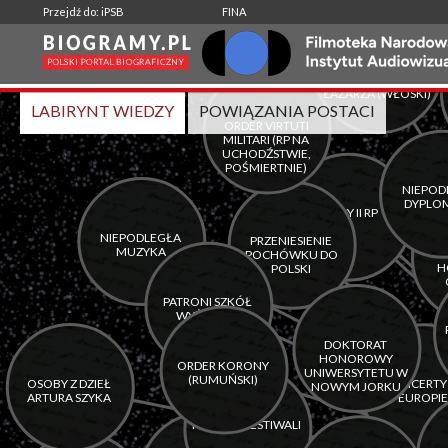
-
|
Przejdź do: iPSB
FINA
Wspólne aktywności:
LABIRYNT WIEDZY
POWIĄZANIA POSTACI