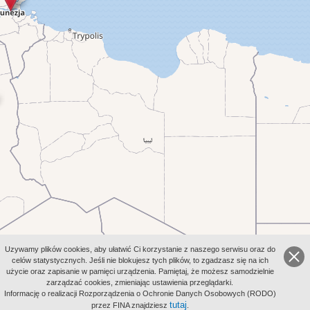
Uzywamy plików cookies, aby ułatwić Ci korzystanie z naszego serwisu oraz do
celów statystycznych. Jeśli nie blokujesz tych plików, to zgadzasz się na ich
użycie oraz zapisanie w pamięci urządzenia. Pamiętaj, że możesz samodzielnie
zarządzać cookies, zmieniając ustawienia przeglądarki.
Informację o realizacji Rozporządzenia o Ochronie Danych Osobowych (RODO)
tutaj
przez FINA znajdziesz
.
Leaflet
|
©
OpenStreetMap
contributors