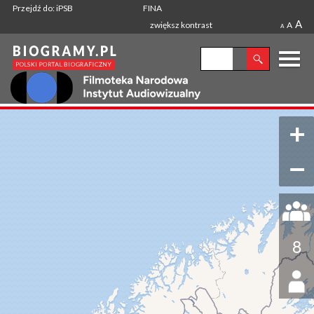
Przejdź do: iPSB
FINA
A
zwiększ kontrast
A
A
+
−
8