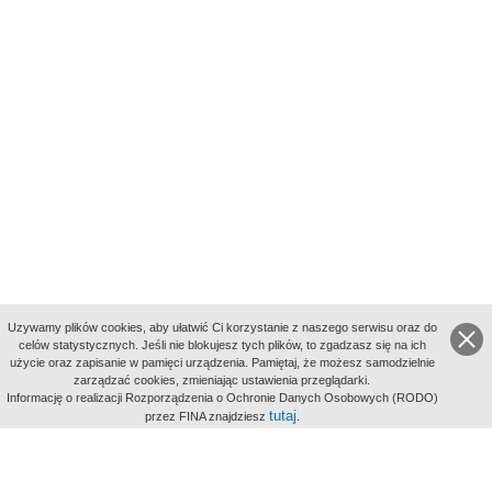
Uzywamy plików cookies, aby ułatwić Ci korzystanie z naszego serwisu oraz do
celów statystycznych. Jeśli nie blokujesz tych plików, to zgadzasz się na ich
użycie oraz zapisanie w pamięci urządzenia. Pamiętaj, że możesz samodzielnie
zarządzać cookies, zmieniając ustawienia przeglądarki.
Indeksy:
Informację o realizacji Rozporządzenia o Ochronie Danych Osobowych (RODO)
aktywności
tutaj
przez FINA znajdziesz
.
alfabetyczny
tematyczny