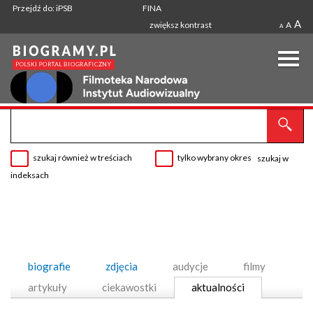
Przejdź do: iPSB
FINA
A
zwiększ kontrast
A
A
szukaj również w treściach
tylko wybrany okres
szukaj w
indeksach
biografie
zdjęcia
audycje
filmy
artykuły
ciekawostki
aktualności