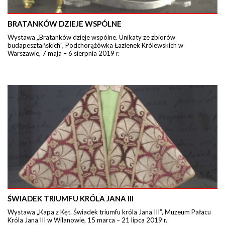
BRATANKÓW DZIEJE WSPÓLNE
Wystawa „Bratanków dzieje wspólne. Unikaty ze zbiorów
budapesztańskich", Podchorążówka Łazienek Królewskich w
Warszawie, 7 maja – 6 sierpnia 2019 r.
ŚWIADEK TRIUMFU KRÓLA JANA III
Wystawa „Kapa z Kęt. Świadek triumfu króla Jana III”, Muzeum Pałacu
Króla Jana III w Wilanowie, 15 marca – 21 lipca 2019 r.