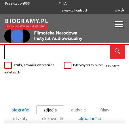
Przejdź do: iPSB
FINA
A
zwiększ kontrast
A
A
szukaj również w treściach
tylko wybrany okres
szukaj w
indeksach
biografie
zdjęcia
audycje
filmy
artykuły
ciekawostki
aktualności