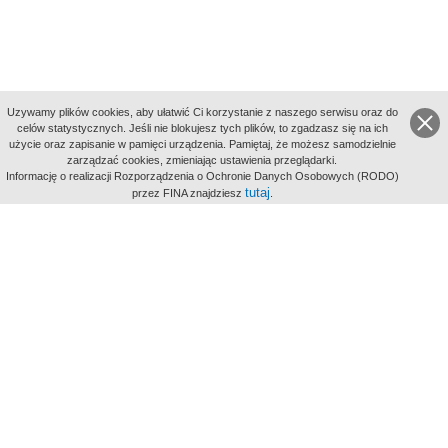
Uzywamy plików cookies, aby ułatwić Ci korzystanie z naszego serwisu oraz do
celów statystycznych. Jeśli nie blokujesz tych plików, to zgadzasz się na ich
użycie oraz zapisanie w pamięci urządzenia. Pamiętaj, że możesz samodzielnie
zarządzać cookies, zmieniając ustawienia przeglądarki.
Indeksy:
Informację o realizacji Rozporządzenia o Ochronie Danych Osobowych (RODO)
aktywności
tutaj
przez FINA znajdziesz
.
alfabetyczny
tematyczny
miejsc
Filmoteka Narodowa - Instytut Audiowizualny
Narodowe
Archiwum Cyfrowe
Wydawcą Polskiego Portalu
Biograficznego jest Filmoteka
Narodowa - Instytut Audiowizualny