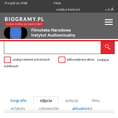
Przejdź do: iPSB
FINA
A
zwiększ kontrast
A
A
szukaj również w treściach
tylko wybrany okres
szukaj w
indeksach
biografie
zdjęcia
audycje
filmy
artykuły
ciekawostki
aktualności