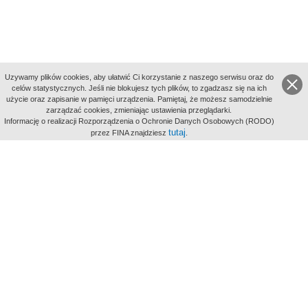
Uzywamy plików cookies, aby ułatwić Ci korzystanie z naszego serwisu oraz do
celów statystycznych. Jeśli nie blokujesz tych plików, to zgadzasz się na ich
użycie oraz zapisanie w pamięci urządzenia. Pamiętaj, że możesz samodzielnie
zarządzać cookies, zmieniając ustawienia przeglądarki.
Indeksy:
Informację o realizacji Rozporządzenia o Ochronie Danych Osobowych (RODO)
aktywności
tutaj
przez FINA znajdziesz
.
alfabetyczny
tematyczny
miejsc
Filmoteka Narodowa - Instytut Audiowizualny
Narodowe
Archiwum Cyfrowe
Wydawcą Polskiego Portalu
Biograficznego jest Filmoteka
Narodowa - Instytut Audiowizualny