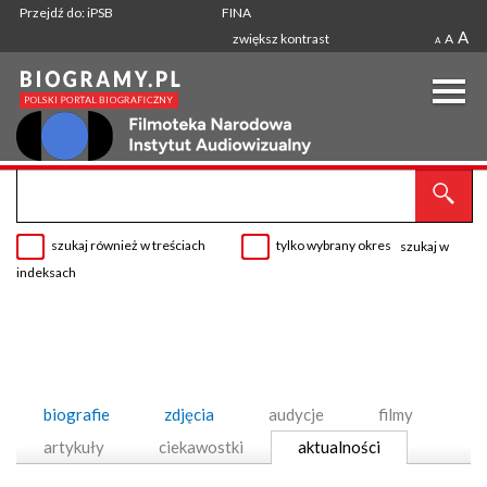
Przejdź do: iPSB
FINA
A
zwiększ kontrast
A
A
szukaj również w treściach
tylko wybrany okres
szukaj w
indeksach
biografie
zdjęcia
audycje
filmy
artykuły
ciekawostki
aktualności