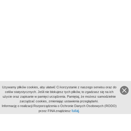
Uzywamy plików cookies, aby ułatwić Ci korzystanie z naszego serwisu oraz do
celów statystycznych. Jeśli nie blokujesz tych plików, to zgadzasz się na ich
użycie oraz zapisanie w pamięci urządzenia. Pamiętaj, że możesz samodzielnie
zarządzać cookies, zmieniając ustawienia przeglądarki.
Indeksy:
Informację o realizacji Rozporządzenia o Ochronie Danych Osobowych (RODO)
aktywności
tutaj
przez FINA znajdziesz
.
alfabetyczny
tematyczny