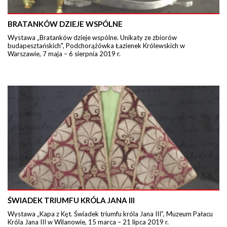
BRATANKÓW DZIEJE WSPÓLNE
Wystawa „Bratanków dzieje wspólne. Unikaty ze zbiorów
budapesztańskich", Podchorążówka Łazienek Królewskich w
Warszawie, 7 maja – 6 sierpnia 2019 r.
ŚWIADEK TRIUMFU KRÓLA JANA III
Wystawa „Kapa z Kęt. Świadek triumfu króla Jana III”, Muzeum Pałacu
Króla Jana III w Wilanowie, 15 marca – 21 lipca 2019 r.