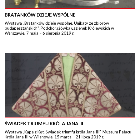
BRATANKÓW DZIEJE WSPÓLNE
Wystawa „Bratanków dzieje wspólne. Unikaty ze zbiorów
budapesztańskich", Podchorążówka Łazienek Królewskich w
Warszawie, 7 maja – 6 sierpnia 2019 r.
ŚWIADEK TRIUMFU KRÓLA JANA III
Wystawa „Kapa z Kęt. Świadek triumfu króla Jana III”, Muzeum Pałacu
Króla Jana III w Wilanowie, 15 marca – 21 lipca 2019 r.