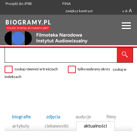
Przejdź do: iPSB
FINA
A
zwiększ kontrast
A
A
szukaj również w treściach
tylko wybrany okres
szukaj w
indeksach
biografie
zdjęcia
audycje
filmy
artykuły
ciekawostki
aktualności