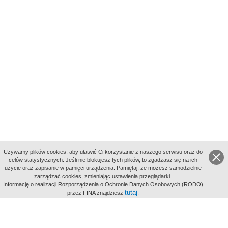
Uzywamy plików cookies, aby ułatwić Ci korzystanie z naszego serwisu oraz do
celów statystycznych. Jeśli nie blokujesz tych plików, to zgadzasz się na ich
użycie oraz zapisanie w pamięci urządzenia. Pamiętaj, że możesz samodzielnie
zarządzać cookies, zmieniając ustawienia przeglądarki.
Indeksy:
Informację o realizacji Rozporządzenia o Ochronie Danych Osobowych (RODO)
aktywności
tutaj
przez FINA znajdziesz
.
alfabetyczny
tematyczny