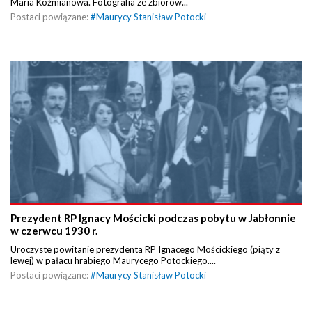
Maria Koźmianowa. Fotografia ze zbiorów...
Postaci powiązane:
#
Maurycy Stanisław Potocki
Prezydent RP Ignacy Mościcki podczas pobytu w Jabłonnie
w czerwcu 1930 r.
Uroczyste powitanie prezydenta RP Ignacego Mościckiego (piąty z
lewej) w pałacu hrabiego Maurycego Potockiego....
Postaci powiązane:
#
Maurycy Stanisław Potocki