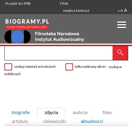
Przejdź do: iPSB
FINA
A
zwiększ kontrast
A
A
szukaj również w treściach
tylko wybrany okres
szukaj w
indeksach
biografie
zdjęcia
audycje
filmy
artykuły
ciekawostki
aktualności