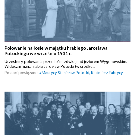
Polowanie na łosie w majątku hrabiego Jarosława
Potockiego we wrześniu 1931 r.
Uczestnicy polowania przed leśniczówką nad jeziorem Wygonowskim.
Widoczni m.in.: hrabia Jarosław Potocki (w środku...
Postaci powiązane:
#
Maurycy Stanisław Potocki
,
Kazimierz Fabrycy