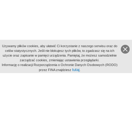
Uzywamy plików cookies, aby ułatwić Ci korzystanie z naszego serwisu oraz do
celów statystycznych. Jeśli nie blokujesz tych plików, to zgadzasz się na ich
użycie oraz zapisanie w pamięci urządzenia. Pamiętaj, że możesz samodzielnie
zarządzać cookies, zmieniając ustawienia przeglądarki.
Indeksy:
Informację o realizacji Rozporządzenia o Ochronie Danych Osobowych (RODO)
aktywności
tutaj
przez FINA znajdziesz
.
alfabetyczny
tematyczny
miejsc
Filmoteka Narodowa - Instytut Audiowizualny
Narodowe
Archiwum Cyfrowe
Wydawcą Polskiego Portalu