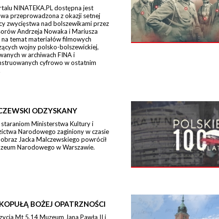
rtalu NINATEKA.PL dostępna jest
wa przeprowadzona z okazji setnej
icy zwycięstwa nad bolszewikami przez
sorów Andrzeja Nowaka i Mariusza
 na temat materiałów filmowych
ących wojny polsko-bolszewickiej,
wanych w archiwach FINA i
nstruowanych cyfrowo w ostatnim
.
CZEWSKI ODZYSKANY
 staraniom Ministerstwa Kultury i
zictwa Narodowego zaginiony w czasie
 obraz Jacka Malczewskiego powrócił
zeum Narodowego w Warszawie.
KOPUŁĄ BOŻEJ OPATRZNOŚCI
zycja Mt 5,14 Muzeum Jana Pawła II i