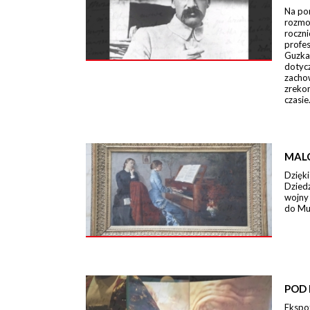
Na po
rozmo
roczn
profe
Guzka
dotycz
zacho
zreko
czasie
MAL
Dzięki
Dzied
wojny
do Mu
POD 
Ekspo