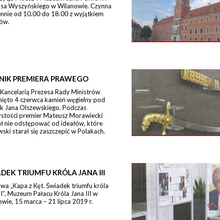
sa Wyszyńskiego w Wilanowie. Czynna
ennie od 10.00 do 18.00 z wyjątkiem
ów.
NIK PREMIERA PRAWEGO
 Kancelarią Prezesa Rady Ministrów
nięto 4 czerwca kamień węgielny pod
k Jana Olszewskiego. Podczas
ystości premier Mateusz Morawiecki
ł nie odstępować od ideałów, które
ski starał się zaszczepić w Polakach.
DEK TRIUMFU KRÓLA JANA III
a „Kapa z Kęt. Świadek triumfu króla
II”, Muzeum Pałacu Króla Jana III w
wie, 15 marca – 21 lipca 2019 r.