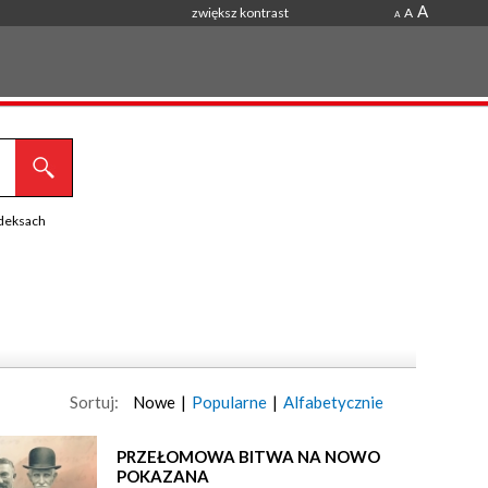
A
zwiększ kontrast
A
A
ndeksach
Sortuj:
Nowe
|
Popularne
|
Alfabetycznie
PRZEŁOMOWA BITWA NA NOWO
POKAZANA