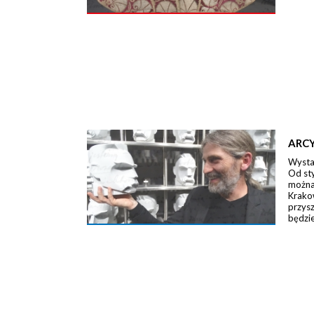
ARCY
Wystaw
Od st
można 
Krako
przysz
będzie