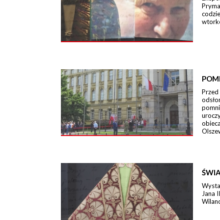
Pryma
codzi
wtork
POM
Przed
odsło
pomni
urocz
obieca
Olszew
ŚWIA
Wystaw
Jana I
Wilano