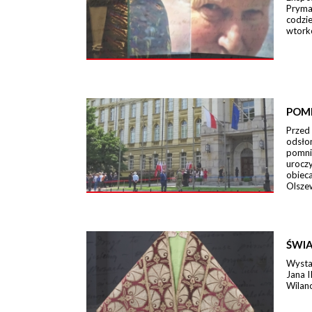
Pryma
codzi
wtork
POM
Przed
odsło
pomni
urocz
obieca
Olszew
ŚWIA
Wystaw
Jana I
Wilano