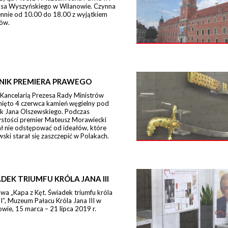
sa Wyszyńskiego w Wilanowie. Czynna
ennie od 10.00 do 18.00 z wyjątkiem
ów.
NIK PREMIERA PRAWEGO
 Kancelarią Prezesa Rady Ministrów
nięto 4 czerwca kamień węgielny pod
k Jana Olszewskiego. Podczas
ystości premier Mateusz Morawiecki
ł nie odstępować od ideałów, które
ski starał się zaszczepić w Polakach.
DEK TRIUMFU KRÓLA JANA III
a „Kapa z Kęt. Świadek triumfu króla
II”, Muzeum Pałacu Króla Jana III w
wie, 15 marca – 21 lipca 2019 r.