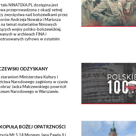
rtalu NINATEKA.PL dostępna jest
wa przeprowadzona z okazji setnej
icy zwycięstwa nad bolszewikami przez
sorów Andrzeja Nowaka i Mariusza
 na temat materiałów filmowych
ących wojny polsko-bolszewickiej,
wanych w archiwach FINA i
nstruowanych cyfrowo w ostatnim
.
CZEWSKI ODZYSKANY
 staraniom Ministerstwa Kultury i
zictwa Narodowego zaginiony w czasie
 obraz Jacka Malczewskiego powrócił
zeum Narodowego w Warszawie.
KOPUŁĄ BOŻEJ OPATRZNOŚCI
zycja Mt 5,14 Muzeum Jana Pawła II i