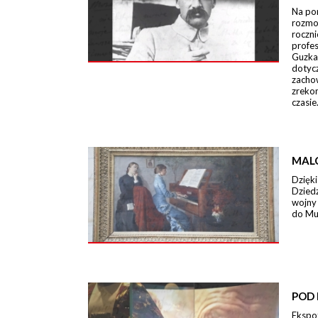
Na po
rozmo
roczn
profe
Guzka
dotycz
zacho
zreko
czasie
MAL
Dzięki
Dzied
wojny
do Mu
POD 
Ekspo