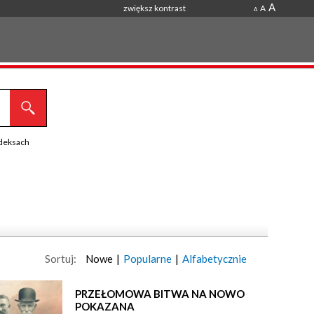
A
zwiększ kontrast
A
A
ndeksach
Sortuj:
Nowe
|
Popularne
|
Alfabetycznie
PRZEŁOMOWA BITWA NA NOWO
POKAZANA