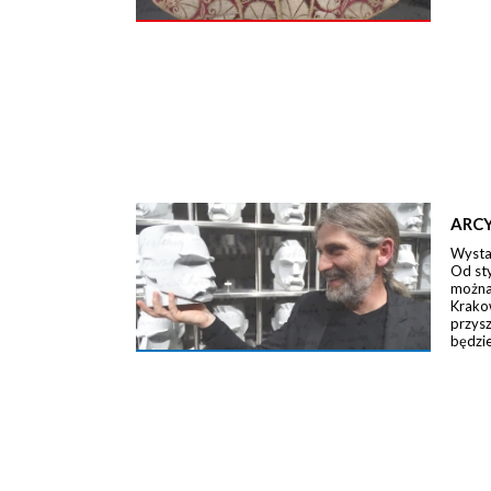
ARCY
Wystaw
Od st
można 
Krako
przysz
będzie