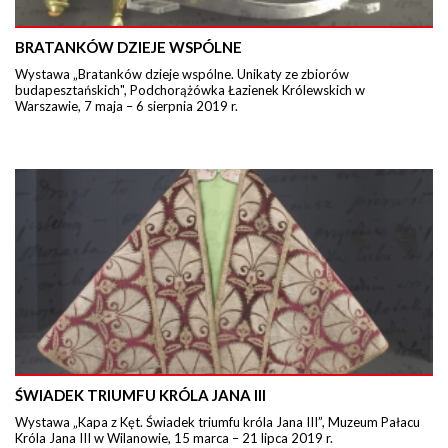
BRATANKÓW DZIEJE WSPÓLNE
Wystawa „Bratanków dzieje wspólne. Unikaty ze zbiorów
budapesztańskich", Podchorążówka Łazienek Królewskich w
Warszawie, 7 maja – 6 sierpnia 2019 r.
ŚWIADEK TRIUMFU KRÓLA JANA III
Wystawa „Kapa z Kęt. Świadek triumfu króla Jana III”, Muzeum Pałacu
Króla Jana III w Wilanowie, 15 marca – 21 lipca 2019 r.