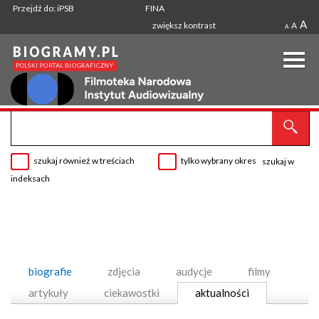
Przejdź do: iPSB
FINA
A
zwiększ kontrast
A
A
szukaj również w treściach
tylko wybrany okres
szukaj w
indeksach
biografie
zdjęcia
audycje
filmy
artykuły
ciekawostki
aktualności