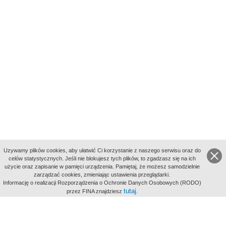
Uzywamy plików cookies, aby ułatwić Ci korzystanie z naszego serwisu oraz do
celów statystycznych. Jeśli nie blokujesz tych plików, to zgadzasz się na ich
użycie oraz zapisanie w pamięci urządzenia. Pamiętaj, że możesz samodzielnie
zarządzać cookies, zmieniając ustawienia przeglądarki.
Indeksy:
Informację o realizacji Rozporządzenia o Ochronie Danych Osobowych (RODO)
aktywności
tutaj
przez FINA znajdziesz
.
alfabetyczny
tematyczny