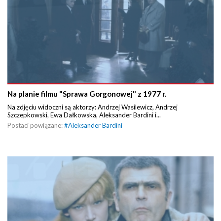
Na planie filmu "Sprawa Gorgonowej" z 1977 r.
Na zdjęciu widoczni są aktorzy: Andrzej Wasilewicz, Andrzej
Szczepkowski, Ewa Dałkowska, Aleksander Bardini i...
Postaci powiązane:
#
Aleksander Bardini