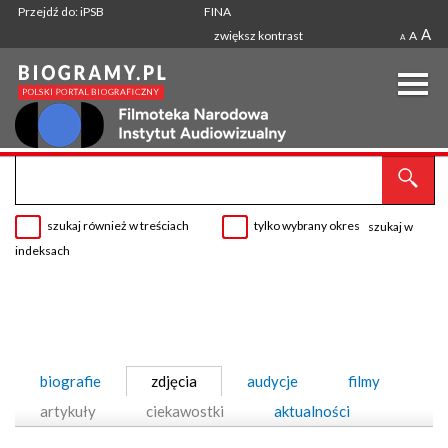
Przejdź do: iPSB
FINA
A
zwiększ kontrast
A
A
szukaj również w treściach
tylko wybrany okres
szukaj w
indeksach
biografie
zdjęcia
audycje
filmy
artykuły
ciekawostki
aktualności