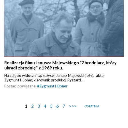
Realizacja filmu Janusza Majewskiego "Zbrodniarz, który
ukradł zbrodnię" z 1969 roku.
Na zdjęciu widoczni są: reżyser Janusz Majewski (leży), aktor
Zygmunt Hübner, kierownik produkcji Ryszard...
Postaci powiązane:
#
Zygmunt Hübner
1
2
3
4
5
6
7
>>>
OSTATNIA