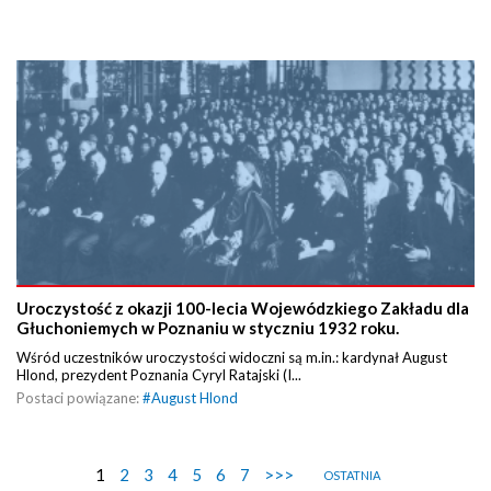
Uroczystość z okazji 100-lecia Wojewódzkiego Zakładu dla
Głuchoniemych w Poznaniu w styczniu 1932 roku.
Wśród uczestników uroczystości widoczni są m.in.: kardynał August
Hlond, prezydent Poznania Cyryl Ratajski (I...
Postaci powiązane:
#
August Hlond
1
2
3
4
5
6
7
>>>
OSTATNIA