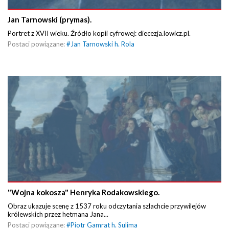
Jan Tarnowski (prymas).
Portret z XVII wieku. Źródło kopii cyfrowej: diecezja.lowicz.pl.
Postaci powiązane:
#
Jan Tarnowski h. Rola
"Wojna kokosza" Henryka Rodakowskiego.
Obraz ukazuje scenę z 1537 roku odczytania szlachcie przywilejów
królewskich przez hetmana Jana...
Postaci powiązane:
#
Piotr Gamrat h. Sulima