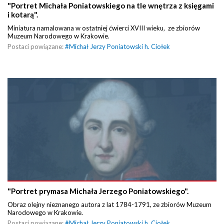
"Portret Michała Poniatowskiego na tle wnętrza z księgami
i kotarą".
Miniatura namalowana w ostatniej ćwierci XVIII wieku, ze zbiorów
Muzeum Narodowego w Krakowie.
Postaci powiązane:
#
Michał Jerzy Poniatowski h. Ciołek
"Portret prymasa Michała Jerzego Poniatowskiego".
Obraz olejny nieznanego autora z lat 1784-1791, ze zbiorów Muzeum
Narodowego w Krakowie.
Postaci powiązane:
#
Michał Jerzy Poniatowski h. Ciołek