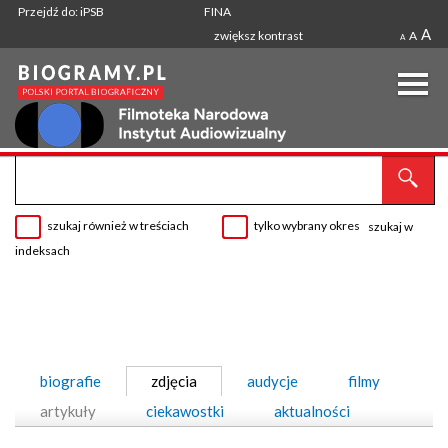
Przejdź do: iPSB
FINA
A
zwiększ kontrast
A
A
szukaj również w treściach
tylko wybrany okres
szukaj w
indeksach
biografie
zdjęcia
audycje
filmy
artykuły
ciekawostki
aktualności