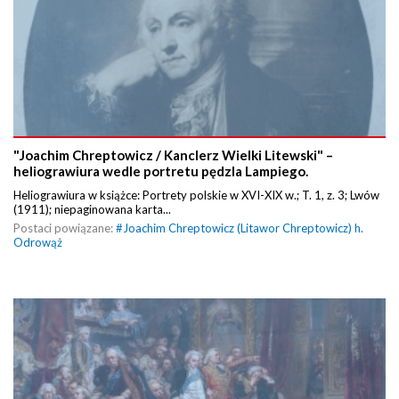
"Joachim Chreptowicz / Kanclerz Wielki Litewski" –
heliograwiura wedle portretu pędzla Lampiego.
Heliograwiura w książce: Portrety polskie w XVI-XIX w.; T. 1, z. 3; Lwów
(1911); niepaginowana karta...
Postaci powiązane:
#
Joachim Chreptowicz (Litawor Chreptowicz) h.
Odrowąż