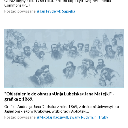
Obraz olejny z ok. 1765 roku. Źródło kopii cyfrowej: Wikimedia
Commons (PD).
Postaci powiązane:
#
Jan Fryderyk Sapieha
"Objaśnienie do obrazu »Unja Lubelska« Jana Matejki" -
grafika z 1869.
Grafika Andrzeja Jana Dudraka z roku 1869, z drukarni Uniwersytetu
Jagiellońskiego w Krakowie, w zbiorach Biblioteki...
Postaci powiązane:
#
Mikołaj Radziwiłł, zwany Rudym, h. Trąby