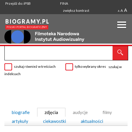
Przejdź do: iPSB
FINA
A
zwiększ kontrast
A
A
szukaj również w treściach
tylko wybrany okres
szukaj w
indeksach
biografie
zdjęcia
audycje
filmy
artykuły
ciekawostki
aktualności